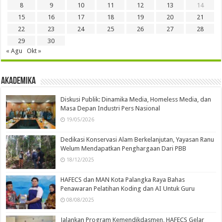
8
9
10
11
12
13
14
15
16
17
18
19
20
21
22
23
24
25
26
27
28
29
30
« Agu
Okt »
Akademika
Diskusi Publik: Dinamika Media, Homeless Media, dan
Masa Depan Industri Pers Nasional
19/05/2026
Dedikasi Konservasi Alam Berkelanjutan, Yayasan Ranu
Welum Mendapatkan Penghargaan Dari PBB
18/12/2025
HAFECS dan MAN Kota Palangka Raya Bahas
Penawaran Pelatihan Koding dan AI Untuk Guru
08/08/2025
Jalankan Program Kemendikdasmen, HAFECS Gelar