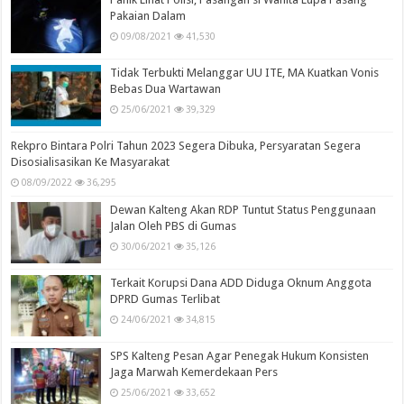
Pakaian Dalam
09/08/2021
41,530
Tidak Terbukti Melanggar UU ITE, MA Kuatkan Vonis
Bebas Dua Wartawan
25/06/2021
39,329
Rekpro Bintara Polri Tahun 2023 Segera Dibuka, Persyaratan Segera
Disosialisasikan Ke Masyarakat
08/09/2022
36,295
Dewan Kalteng Akan RDP Tuntut Status Penggunaan
Jalan Oleh PBS di Gumas
30/06/2021
35,126
Terkait Korupsi Dana ADD Diduga Oknum Anggota
DPRD Gumas Terlibat
24/06/2021
34,815
SPS Kalteng Pesan Agar Penegak Hukum Konsisten
Jaga Marwah Kemerdekaan Pers
25/06/2021
33,652