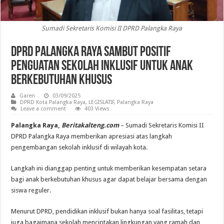
Sumadi Sekretaris Komisi II DPRD Palangka Raya
DPRD Palangka Raya Sambut Positif
Penguatan Sekolah Inklusif untuk Anak
Berkebutuhan Khusus
Garen
03/09/2025
DPRD Kota Palangka Raya
,
LEGISLATIF
,
Palangka Raya
Leave a comment
403 Views
Palangka Raya,
Beritakalteng.com
– Sumadi Sekretaris Komisi II
DPRD Palangka Raya memberikan apresiasi atas langkah
pengembangan sekolah inklusif di wilayah kota.
Langkah ini dianggap penting untuk memberikan kesempatan setara
bagi anak berkebutuhan khusus agar dapat belajar bersama dengan
siswa reguler.
Menurut DPRD, pendidikan inklusif bukan hanya soal fasilitas, tetapi
juga bagaimana sekolah menciptakan lingkungan yang ramah dan