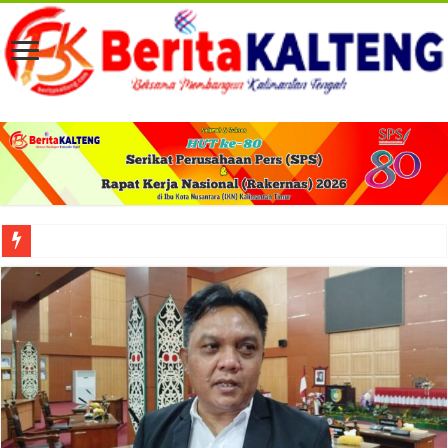
Viral! Selama Dua Bulan Lebih Siltap Serta Tunjangan Pemdes dan BPD di Barse