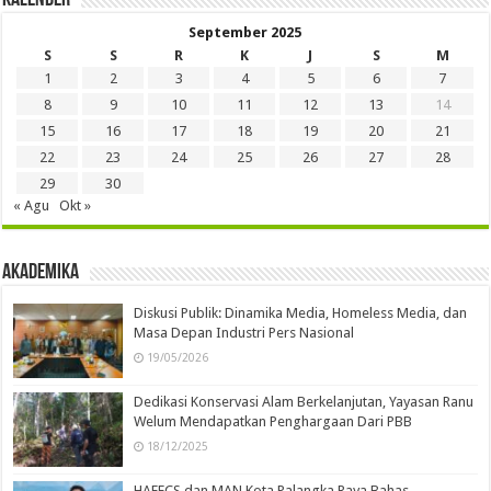
September 2025
S
S
R
K
J
S
M
1
2
3
4
5
6
7
8
9
10
11
12
13
14
15
16
17
18
19
20
21
22
23
24
25
26
27
28
29
30
« Agu
Okt »
Akademika
Diskusi Publik: Dinamika Media, Homeless Media, dan
Masa Depan Industri Pers Nasional
19/05/2026
Dedikasi Konservasi Alam Berkelanjutan, Yayasan Ranu
Welum Mendapatkan Penghargaan Dari PBB
18/12/2025
HAFECS dan MAN Kota Palangka Raya Bahas