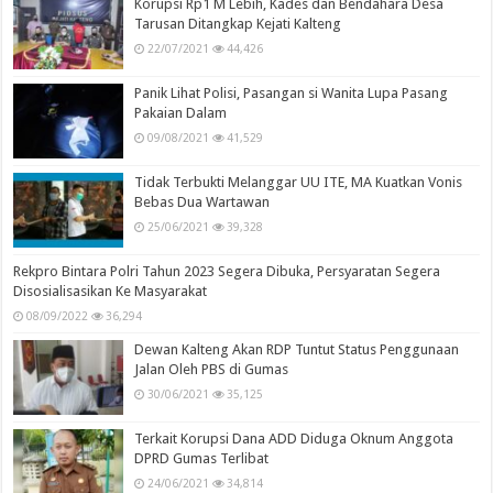
Korupsi Rp1 M Lebih, Kades dan Bendahara Desa
Tarusan Ditangkap Kejati Kalteng
22/07/2021
44,426
Panik Lihat Polisi, Pasangan si Wanita Lupa Pasang
Pakaian Dalam
09/08/2021
41,529
Tidak Terbukti Melanggar UU ITE, MA Kuatkan Vonis
Bebas Dua Wartawan
25/06/2021
39,328
Rekpro Bintara Polri Tahun 2023 Segera Dibuka, Persyaratan Segera
Disosialisasikan Ke Masyarakat
08/09/2022
36,294
Dewan Kalteng Akan RDP Tuntut Status Penggunaan
Jalan Oleh PBS di Gumas
30/06/2021
35,125
Terkait Korupsi Dana ADD Diduga Oknum Anggota
DPRD Gumas Terlibat
24/06/2021
34,814