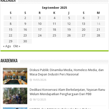
Kalender
September 2025
S
S
R
K
J
S
M
1
2
3
4
5
6
7
8
9
10
11
12
13
14
15
16
17
18
19
20
21
22
23
24
25
26
27
28
29
30
« Agu
Okt »
Akademika
Diskusi Publik: Dinamika Media, Homeless Media, dan
Masa Depan Industri Pers Nasional
19/05/2026
Dedikasi Konservasi Alam Berkelanjutan, Yayasan Ranu
Welum Mendapatkan Penghargaan Dari PBB
18/12/2025