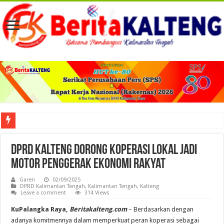
Viral! Selama Dua Bulan Lebih Siltap Serta Tunjangan Pemdes dan BPD di Barse
DPRD Kalteng Dorong Koperasi Lokal Jadi
Motor Penggerak Ekonomi Rakyat
Garen
02/09/2025
DPRD Kalimantan Tengah
,
Kalimantan Tengah
,
Kalteng
Leave a comment
314 Views
KuPalangka Raya,
Beritakalteng.com
– Berdasarkan dengan
adanya komitmennya dalam memperkuat peran koperasi sebagai