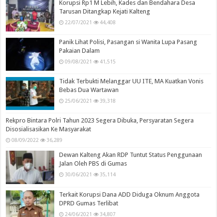
Korupsi Rp1 M Lebih, Kades dan Bendahara Desa
Tarusan Ditangkap Kejati Kalteng
22/07/2021
44,408
Panik Lihat Polisi, Pasangan si Wanita Lupa Pasang
Pakaian Dalam
09/08/2021
41,515
Tidak Terbukti Melanggar UU ITE, MA Kuatkan Vonis
Bebas Dua Wartawan
25/06/2021
39,318
Rekpro Bintara Polri Tahun 2023 Segera Dibuka, Persyaratan Segera
Disosialisasikan Ke Masyarakat
08/09/2022
36,289
Dewan Kalteng Akan RDP Tuntut Status Penggunaan
Jalan Oleh PBS di Gumas
30/06/2021
35,114
Terkait Korupsi Dana ADD Diduga Oknum Anggota
DPRD Gumas Terlibat
24/06/2021
34,807