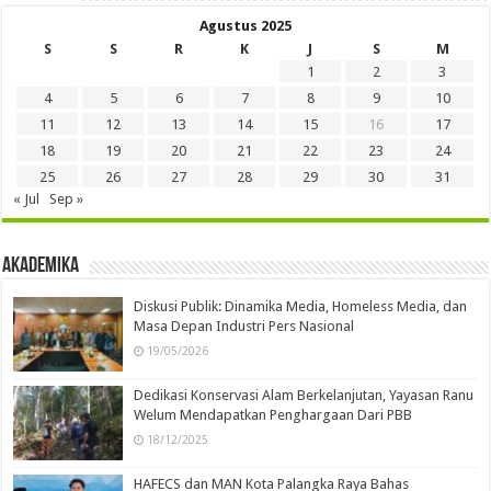
Agustus 2025
S
S
R
K
J
S
M
1
2
3
4
5
6
7
8
9
10
11
12
13
14
15
16
17
18
19
20
21
22
23
24
25
26
27
28
29
30
31
« Jul
Sep »
Akademika
Diskusi Publik: Dinamika Media, Homeless Media, dan
Masa Depan Industri Pers Nasional
19/05/2026
Dedikasi Konservasi Alam Berkelanjutan, Yayasan Ranu
Welum Mendapatkan Penghargaan Dari PBB
18/12/2025
HAFECS dan MAN Kota Palangka Raya Bahas