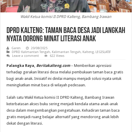
Wakil Ketua komisi II DPRD Kalteng, Bambang Irawan
DPRD Kalteng: Taman Baca Desa Jadi Langkah
Nyata Dorong Minat Literasi Anak
Garen
20/08/2025
DPRD Kalimantan Tengah
,
Kalimantan Tengah
,
Kalteng
,
LEGISLATIF
Leave a comment
622 Views
Palangka Raya,
Beritakalteng.com
– Memberikan apresiasi
terhadap gerakan literasi desa melalui pembukaan taman baca gratis
bagi anak-anak. Inisiatif ini dinilai mampu menjadi solusi nyata untuk
meningkatkan minat baca di wilayah pedesaan.
Salah satu Wakil Ketua komisi II DPRD Kalteng, Bambang Irawan
keterbatasan akses buku sering menjadi kendala utama anak-anak
desa dalam mengembangkan pengetahuan. Kehadiran taman baca
gratis menjadi ruang belajar alternatif yang mendorong anak lebih
dekat dengan literasi.