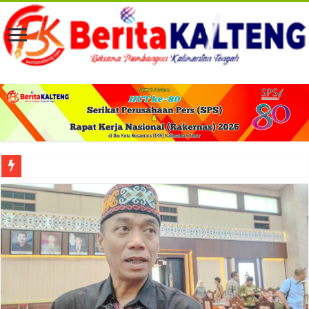
Viral! Selama Dua Bulan Lebih Siltap Serta Tunjangan Pemdes dan BPD di Barse