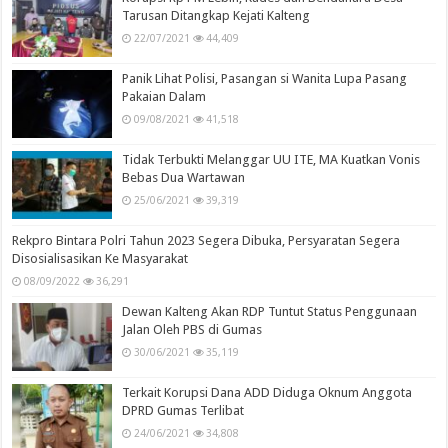
Tarusan Ditangkap Kejati Kalteng
22/07/2021
44,409
Panik Lihat Polisi, Pasangan si Wanita Lupa Pasang
Pakaian Dalam
09/08/2021
41,518
Tidak Terbukti Melanggar UU ITE, MA Kuatkan Vonis
Bebas Dua Wartawan
25/06/2021
39,319
Rekpro Bintara Polri Tahun 2023 Segera Dibuka, Persyaratan Segera
Disosialisasikan Ke Masyarakat
08/09/2022
36,291
Dewan Kalteng Akan RDP Tuntut Status Penggunaan
Jalan Oleh PBS di Gumas
30/06/2021
35,119
Terkait Korupsi Dana ADD Diduga Oknum Anggota
DPRD Gumas Terlibat
24/06/2021
34,808