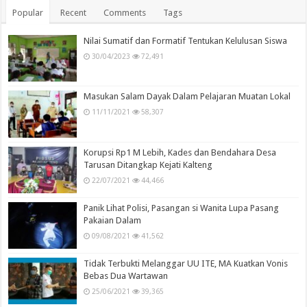
Popular
Recent
Comments
Tags
Nilai Sumatif dan Formatif Tentukan Kelulusan Siswa
30/04/2023
72,491
Masukan Salam Dayak Dalam Pelajaran Muatan Lokal
11/11/2021
58,307
Korupsi Rp1 M Lebih, Kades dan Bendahara Desa
Tarusan Ditangkap Kejati Kalteng
22/07/2021
44,466
Panik Lihat Polisi, Pasangan si Wanita Lupa Pasang
Pakaian Dalam
09/08/2021
41,562
Tidak Terbukti Melanggar UU ITE, MA Kuatkan Vonis
Bebas Dua Wartawan
25/06/2021
39,365