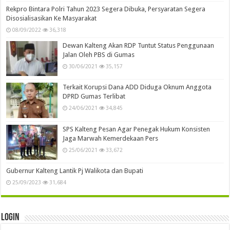
Rekpro Bintara Polri Tahun 2023 Segera Dibuka, Persyaratan Segera
Disosialisasikan Ke Masyarakat
08/09/2022
36,318
Dewan Kalteng Akan RDP Tuntut Status Penggunaan
Jalan Oleh PBS di Gumas
30/06/2021
35,157
Terkait Korupsi Dana ADD Diduga Oknum Anggota
DPRD Gumas Terlibat
24/06/2021
34,845
SPS Kalteng Pesan Agar Penegak Hukum Konsisten
Jaga Marwah Kemerdekaan Pers
25/06/2021
33,672
Gubernur Kalteng Lantik Pj Walikota dan Bupati
25/09/2023
31,684
Login