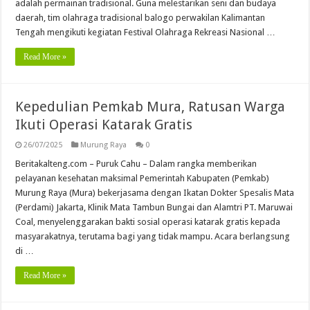
adalah permainan tradisional. Guna melestarikan seni dan budaya
daerah, tim olahraga tradisional balogo perwakilan Kalimantan
Tengah mengikuti kegiatan Festival Olahraga Rekreasi Nasional …
Read More »
Kepedulian Pemkab Mura, Ratusan Warga
Ikuti Operasi Katarak Gratis
26/07/2025
Murung Raya
0
Beritakalteng.com – Puruk Cahu – Dalam rangka memberikan
pelayanan kesehatan maksimal Pemerintah Kabupaten (Pemkab)
Murung Raya (Mura) bekerjasama dengan Ikatan Dokter Spesalis Mata
(Perdami) Jakarta, Klinik Mata Tambun Bungai dan Alamtri PT. Maruwai
Coal, menyelenggarakan bakti sosial operasi katarak gratis kepada
masyarakatnya, terutama bagi yang tidak mampu. Acara berlangsung
di …
Read More »