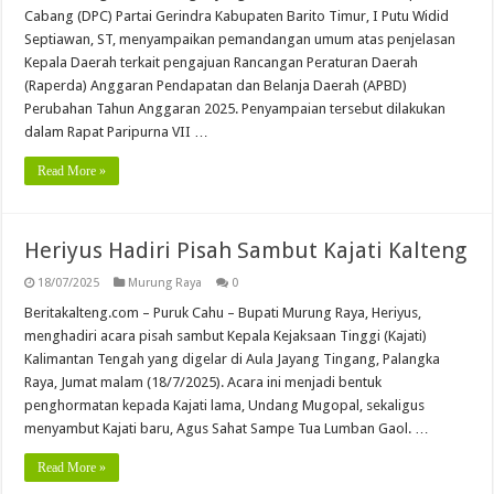
Cabang (DPC) Partai Gerindra Kabupaten Barito Timur, I Putu Widid
Septiawan, ST, menyampaikan pemandangan umum atas penjelasan
Kepala Daerah terkait pengajuan Rancangan Peraturan Daerah
(Raperda) Anggaran Pendapatan dan Belanja Daerah (APBD)
Perubahan Tahun Anggaran 2025. Penyampaian tersebut dilakukan
dalam Rapat Paripurna VII …
Read More »
Heriyus Hadiri Pisah Sambut Kajati Kalteng
18/07/2025
Murung Raya
0
Beritakalteng.com – Puruk Cahu – Bupati Murung Raya, Heriyus,
menghadiri acara pisah sambut Kepala Kejaksaan Tinggi (Kajati)
Kalimantan Tengah yang digelar di Aula Jayang Tingang, Palangka
Raya, Jumat malam (18/7/2025). Acara ini menjadi bentuk
penghormatan kepada Kajati lama, Undang Mugopal, sekaligus
menyambut Kajati baru, Agus Sahat Sampe Tua Lumban Gaol. …
Read More »