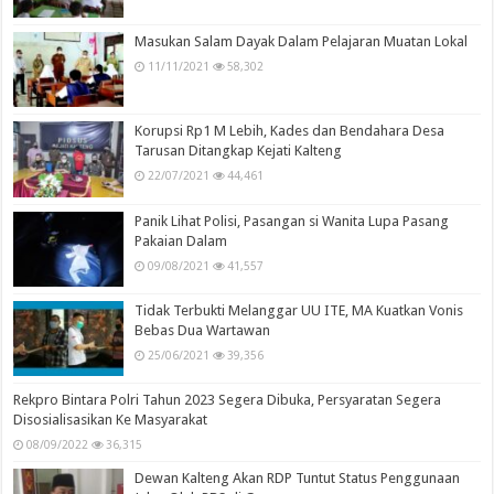
Masukan Salam Dayak Dalam Pelajaran Muatan Lokal
11/11/2021
58,302
Korupsi Rp1 M Lebih, Kades dan Bendahara Desa
Tarusan Ditangkap Kejati Kalteng
22/07/2021
44,461
Panik Lihat Polisi, Pasangan si Wanita Lupa Pasang
Pakaian Dalam
09/08/2021
41,557
Tidak Terbukti Melanggar UU ITE, MA Kuatkan Vonis
Bebas Dua Wartawan
25/06/2021
39,356
Rekpro Bintara Polri Tahun 2023 Segera Dibuka, Persyaratan Segera
Disosialisasikan Ke Masyarakat
08/09/2022
36,315
Dewan Kalteng Akan RDP Tuntut Status Penggunaan