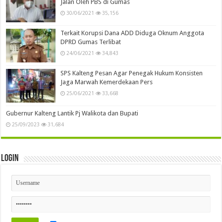
Jalan Oleh PBS di Gumas
30/06/2021
35,156
Terkait Korupsi Dana ADD Diduga Oknum Anggota
DPRD Gumas Terlibat
24/06/2021
34,843
SPS Kalteng Pesan Agar Penegak Hukum Konsisten
Jaga Marwah Kemerdekaan Pers
25/06/2021
33,668
Gubernur Kalteng Lantik Pj Walikota dan Bupati
25/09/2023
31,684
Login