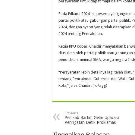
persyaratan untuk dapat maju dalam kontesta
Pada Pilkada 2024 ini, peserta yang ingin m
partai politik atau gabungan partai politik
2024, dengan syarat yang telah ditetapkan
2024 tentang Pencalonan.
Ketua KPU Kobar, Chaidir menyatakan bahwa 
diusulkan oleh partai politik atau gabungan pa
pendidikan minimal SMA, warga negara Indon
“Persyaratan lebih detailnya lagi telah di
tentang Pencalonan Gubernur dan Wakil Guber
Kota,” jelas Chaidir. (rd/agg)
Previous
Pemkab Bartim Gelar Upacara
Peringatan Detik Proklamasi
Tinggalkan Balasan