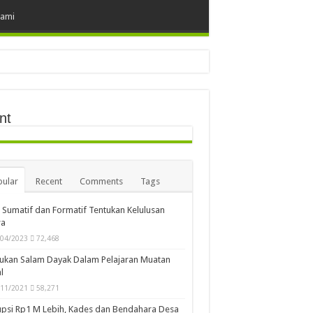
Kami
nt
ular
Recent
Comments
Tags
i Sumatif dan Formatif Tentukan Kelulusan
wa
/04/2023
72,468
ukan Salam Dayak Dalam Pelajaran Muatan
l
/11/2021
58,271
psi Rp1 M Lebih, Kades dan Bendahara Desa