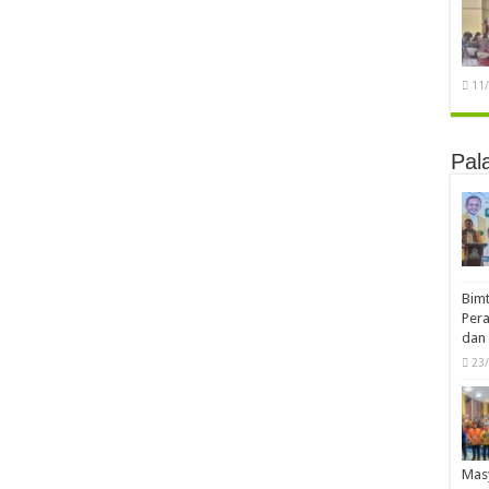
11
Pal
Bimt
Pera
dan 
23
Mas