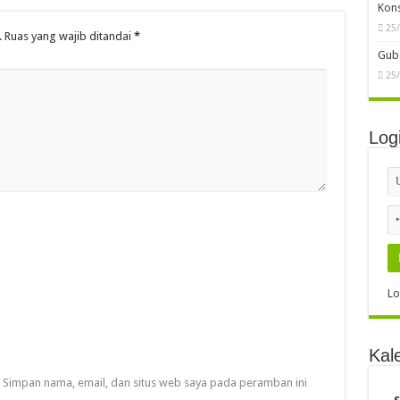
Kon
25
.
Ruas yang wajib ditandai
*
Gube
25
Log
Lo
Kal
Simpan nama, email, dan situs web saya pada peramban ini