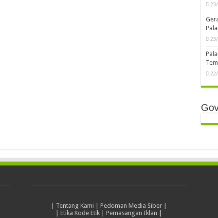
23
Ger
Pala
23
Pala
Temb
22
Gov
|
Tentang Kami
|
Pedoman Media Siber
|
|
Etika Kode Etik
|
Pemasangan Iklan
|