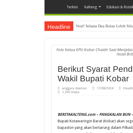
Terkini
Kalteng
Edukasi & Riste
Headline
Viral! Selama Dua Bulan Lebih Sil
Foto Ketua KPU Kobar Chaidir Saat Menjelas
Hotel Bri
Berikut Syarat Pend
Wakil Bupati Kobar
anggara dwinivo
17/08/2024
Headl
1,545 Views
BERITAKALTENG.com – PANGKALAN BUN 
Bupati Kotawaringin Barat (Kobar) akan sege
bapaslon yang akan bertarung dalam Pilk