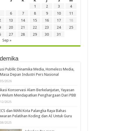
S
R
K
J
S
M
1
2
3
4
6
7
8
9
10
11
2
13
14
15
16
17
18
9
20
21
22
23
24
25
6
27
28
29
30
31
Sep »
demika
usi Publik: Dinamika Media, Homeless Media,
Masa Depan Industri Pers Nasional
/05/2026
kasi Konservasi Alam Berkelanjutan, Yayasan
u Welum Mendapatkan Penghargaan Dari PBB
/12/2025
ECS dan MAN Kota Palangka Raya Bahas
waran Pelatihan Koding dan AI Untuk Guru
/08/2025