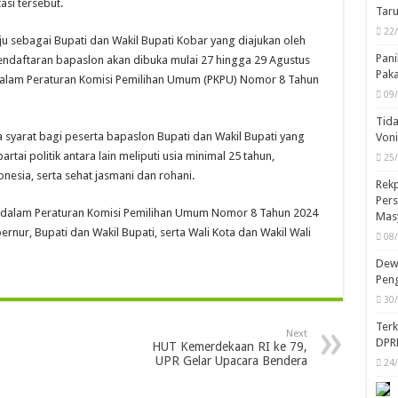
si tersebut.
Taru
22
aju sebagai Bupati dan Wakil Bupati Kobar yang diajukan oleh
Pani
. Pendaftaran bapaslon akan dibuka mulai 27 hingga 29 Agustus
Pak
 dalam Peraturan Komisi Pemilihan Umum (PKPU) Nomor 8 Tahun
09
Tida
syarat bagi peserta bapaslon Bupati dan Wakil Bupati yang
Von
rtai politik antara lain meliputi usia minimal 25 tahun,
25
esia, serta sehat jasmani dan rohani.
Rekp
Pers
atur dalam Peraturan Komisi Pemilihan Umum Nomor 8 Tahun 2024
Mas
nur, Bupati dan Wakil Bupati, serta Wali Kota dan Wakil Wali
08
Dewa
Peng
30
Ter
Next
DPR
HUT Kemerdekaan RI ke 79,
UPR Gelar Upacara Bendera
24