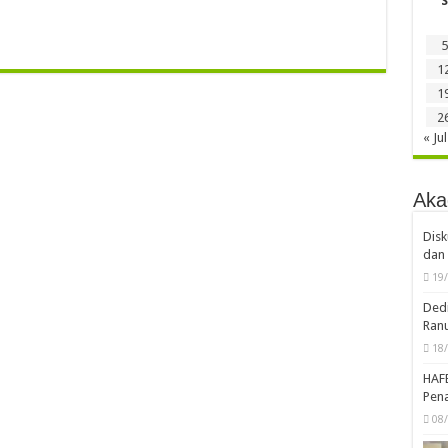
S
5
1
1
2
« Jul
Aka
Disk
dan 
19
Dedi
Ran
18
HAF
Pena
08