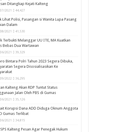
san Ditangkap Kejati Kalteng
/07/2021
44,427
k Lihat Polisi, Pasangan si Wanita Lupa Pasang
aian Dalam
/08/2021
41,530
k Terbukti Melanggar UU ITE, MA Kuatkan
is Bebas Dua Wartawan
/06/2021
39,329
ro Bintara Polri Tahun 2023 Segera Dibuka,
yaratan Segera Disosialisasikan Ke
yarakat
/09/2022
36,295
n Kalteng Akan RDP Tuntut Status
gunaan Jalan Oleh PBS di Gumas
/06/2021
35,126
kait Korupsi Dana ADD Diduga Oknum Anggota
D Gumas Terlibat
/06/2021
34,815
SPS Kalteng Pesan Agar Penegak Hukum