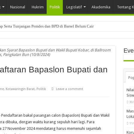
k
Nasional
Hukrim
Politik
Legislatif
Akademika
Tentang 
tap Serta Tunjangan Pemdes dan BPD di Barsel Belum Cair
Eve
kan Syarat Bapaslon Bupati dan Wakil Bupati Kobar, di Ballroom
ts, Pangkalan Bun (10/8/2024)
aftaran Bapaslon Bupati dan
Pop
ine
,
Kotawaringin Barat
,
Politik
Leave a comment
Nila
Sis
30
Mas
–
Pendaftaran bakal pasangan calon (bapaslon) Bupati dan Wakil
Loka
ra dibuka, dengan waktu kurang sepuluh hari lagi. Para
11
ada 27 November 2024 mendatang harus memenuhi sejumlah
Koru