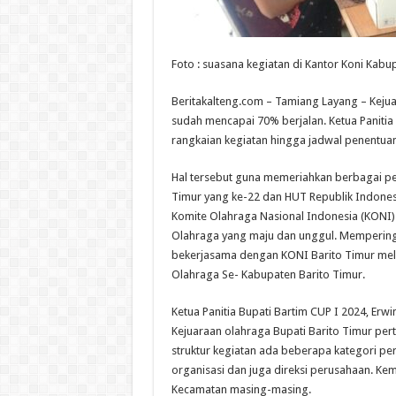
Foto : suasana kegiatan di Kantor Koni Kabu
Beritakalteng.com – Tamiang Layang – Kejua
sudah mencapai 70% berjalan. Ketua Panitia
rangkaian kegiatan hingga jadwal penentuan
Hal tersebut guna memeriahkan berbagai p
Timur yang ke-22 dan HUT Republik Indonesi
Komite Olahraga Nasional Indonesia (KONI)
Olahraga yang maju dan unggul. Memperinga
bekerjasama dengan KONI Barito Timur mela
Olahraga Se- Kabupaten Barito Timur.
Ketua Panitia Bupati Bartim CUP I 2024, Erw
Kejuaraan olahraga Bupati Barito Timur pe
struktur kegiatan ada beberapa kategori pe
organisasi dan juga direksi perusahaan. Ke
Kecamatan masing-masing.