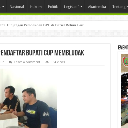
k
Nasional
Hukrim
Politik
Legislatif
Akademika
Tentang 
Serta Tunjangan Pemdes dan BPD di Barsel Belum Cair
Even
 Pendaftar Bupati Cup Membludak
mur
Leave a comment
354 Views