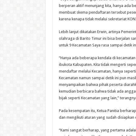
berperan aktif menunjang kita, hanya ada 
membuat skema pendaftaran tersebut pese
karena kenapa tidak melalui sekretariat KONI
Lebih lanjut dikatakan Erwin, artinya Pemeri
olahraga di Barito Timur ini bisa berjalan
untuk 9 Kecamatan Saya rasa sampai detik in
“Hanya ada beberapa kendala di kecamatan 
ibukota Kabupaten. Kita tidak mengerti sep
mendaftar melalui Kecamatan, hanya seperti 
Kecamatan namun sampai detik ini pun masi
menyampaikan bahwa pihak peserta diarahka
kemudian berbicara bahwa tidak ada angga
bijak seperti Kecamatan yang lain,” terangny
Pada kesempatan itu, Ketua Panitia berhar
dan mengikuti aturan yang sudah disiapkan o
“Kami sangat berharap, yang pertama adalah