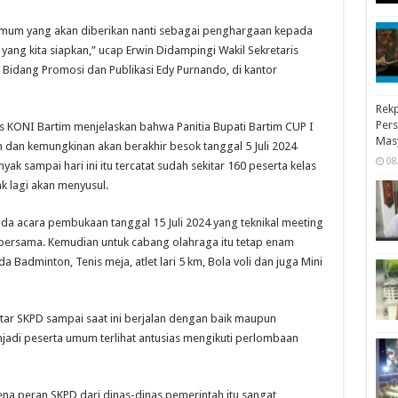
a umum yang akan diberikan nanti sebagai penghargaan kepada
ang kita siapkan,” ucap Erwin Didampingi Wakil Sekretaris
Bidang Promosi dan Publikasi Edy Purnando, di kantor
Rekp
Pers
is KONI Bartim menjelaskan bahwa Panitia Bupati Bartim CUP I
Mas
n dan kemungkinan akan berakhir besok tanggal 5 Juli 2024
08
k sampai hari ini itu tercatat sudah sekitar 160 peserta kelas
 lagi akan menyusul.
ada acara pembukaan tanggal 15 Juli 2024 yang teknikal meeting
n bersama. Kemudian untuk cabang olahraga itu tetap enam
a Badminton, Tenis meja, atlet lari 5 km, Bola voli dan juga Mini
ar SKPD sampai saat ini berjalan dengan baik maupun
jadi peserta umum terlihat antusias mengikuti perlombaan
na peran SKPD dari dinas-dinas pemerintah itu sangat