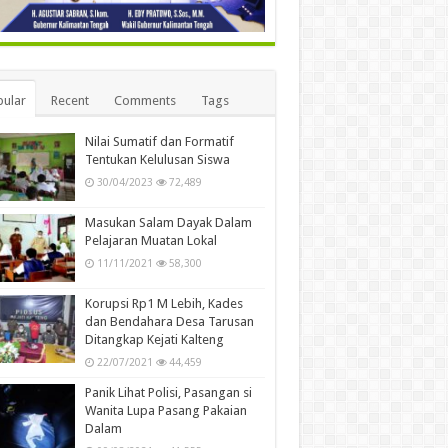
ular
Recent
Comments
Tags
Nilai Sumatif dan Formatif
Tentukan Kelulusan Siswa
30/04/2023
72,489
Masukan Salam Dayak Dalam
Pelajaran Muatan Lokal
11/11/2021
58,300
Korupsi Rp1 M Lebih, Kades
dan Bendahara Desa Tarusan
Ditangkap Kejati Kalteng
22/07/2021
44,459
Panik Lihat Polisi, Pasangan si
Wanita Lupa Pasang Pakaian
Dalam