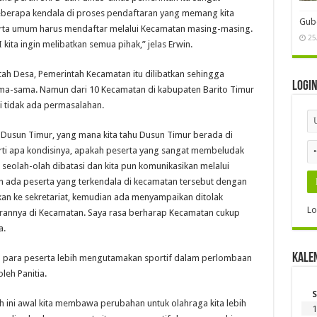
beberapa kendala di proses pendaftaran yang memang kita
Gube
rta umum harus mendaftar melalui Kecamatan masing-masing.
25
 kita ingin melibatkan semua pihak,” jelas Erwin.
ntah Desa, Pemerintah Kecamatan itu dilibatkan sehingga
Logi
 sama-sama. Namun dari 10 Kecamatan di kabupaten Barito Timur
i tidak ada permasalahan.
Dusun Timur, yang mana kita tahu Dusun Timur berada di
erti apa kondisinya, apakah peserta yang sangat membeludak
seolah-olah dibatasi dan kita pun komunikasikan melalui
h ada peserta yang terkendala di kecamatan tersebut dengan
n ke sekretariat, kemudian ada menyampaikan ditolak
Lo
rannya di Kecamatan. Saya rasa berharap Kecamatan cukup
a.
Kale
ap para peserta lebih mengutamakan sportif dalam perlombaan
leh Panitia.
S
 ini awal kita membawa perubahan untuk olahraga kita lebih
1