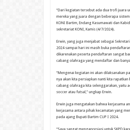
“Dari kegiatan tersebut ada dua trofi juar
mereka yang juara dengan beberapa sistem y
KONI Bartim, Endang Kasumawati dan Kabid 
sekretariat KONI, Kamis (4/7/2024).
Erwin, yang juga menjabat sebagai Sekretar
2024 sampai hari ini masih buka pendaftara
dikarenakan peserta pendaftaran sangat banya
cabang olahraga yang mendaftar dan banyak
“Mengenai kegiatan ini akan dilaksanakan p
nya akan kita persiapkan nanti kita rapatka
cabang olahraga kita selenggarakan, yaitu ad
soccer atau futsal,” ungkap Erwin.
Erwin juga mengatakan bahwa kerjasama ant
kerjasama antara pihak kecamatan yang men
pada ajang Bupati Bartim CUP I 2024.
“Saya sangat mengapresiasi untuk SKPD kare