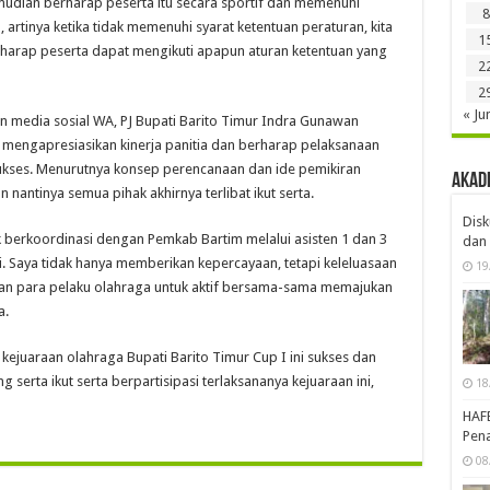
mudian berharap peserta itu secara sportif dan memenuhi
8
, artinya ketika tidak memenuhi syarat ketentuan peraturan, kita
1
rharap peserta dapat mengikuti apapun aturan ketentuan yang
2
2
« Ju
n media sosial WA, PJ Bupati Barito Timur Indra Gunawan
engapresiasikan kinerja panitia dan berharap pelaksanaan
 sukses. Menurutnya konsep perencanaan dan ide pemikiran
Akad
n nantinya semua pihak akhirnya terlibat ikut serta.
Disk
k berkoordinasi dengan Pemkab Bartim melalui asisten 1 dan 3
dan 
 Saya tidak hanya memberikan kepercayaan, tetapi keleluasaan
19
dan para pelaku olahraga untuk aktif bersama-sama memajukan
a.
juaraan olahraga Bupati Barito Timur Cup I ini sukses dan
erta ikut serta berpartisipasi terlaksananya kejuaraan ini,
18
HAF
Pena
08