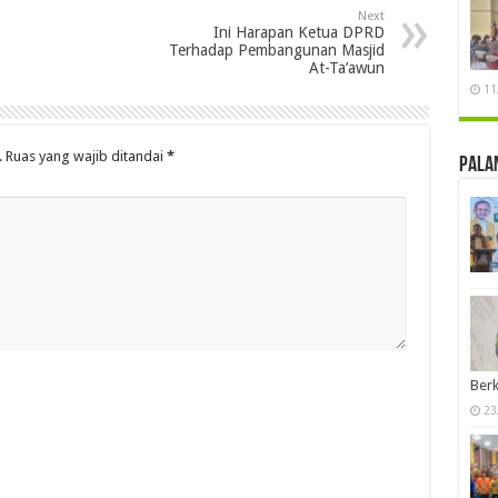
Next
Ini Harapan Ketua DPRD
Terhadap Pembangunan Masjid
At-Ta’awun
11
.
Ruas yang wajib ditandai
*
Pala
Berk
23