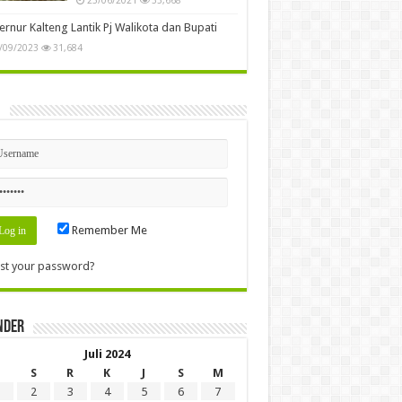
rnur Kalteng Lantik Pj Walikota dan Bupati
/09/2023
31,684
n
Remember Me
st your password?
nder
Juli 2024
S
R
K
J
S
M
2
3
4
5
6
7