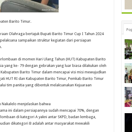
paten Barito Timur.
Pop
raan Olahraga bertajuk Bupati Barito Timur Cup I Tahun 2024
 pelaksana sampaikan struktur kegiatan dari persiapan
.
erlombaan di momen Hari Ulang Tahun (HUT) Kabupaten Barito
a yang ke- 79 dengan gebrakan yang luar biasa dilakukan oleh
 Kabupaten Barito Timur dalam mencapai visi misi mewujudkan
ti HUT RI dan Kabupaten Barito Timur, Pemkab Barito Timur
lui tim panitia yang dibentuk melaksanakan Kejuaraan
in Nakalelo menjelaskan bahwa
rtama ini dalam persiapannya sudah mencapai 70%, dengan
rlombaan di kategori A yakni antar SKPD, badan lembaga,
mudian dikategori B adalah antar masyarakat mewakili