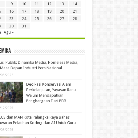
9
10
11
12
13
14
5
16
17
18
19
20
21
2
23
24
25
26
27
28
9
30
31
n
Agu »
emika
usi Publik: Dinamika Media, Homeless Media,
Masa Depan Industri Pers Nasional
/05/2026
Dedikasi Konservasi Alam
Berkelanjutan, Yayasan Ranu
Welum Mendapatkan
Penghargaan Dari PBB
/12/2025
ECS dan MAN Kota Palangka Raya Bahas
waran Pelatihan Koding dan AI Untuk Guru
/08/2025