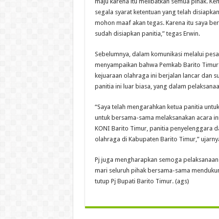
maju karena itu melibatkan semua pihak. Ke
segala syarat ketentuan yang telah disiapkan
mohon maaf akan tegas. Karena itu saya be
sudah disiapkan panitia,” tegas Erwin.
Sebelumnya, dalam komunikasi melalui pesa
menyampaikan bahwa Pemkab Barito Timur m
kejuaraan olahraga ini berjalan lancar dan
panitia ini luar biasa, yang dalam pelaksanaa
“Saya telah mengarahkan ketua panitia untu
untuk bersama-sama melaksanakan acara ini.
KONI Barito Timur, panitia penyelenggara 
olahraga di Kabupaten Barito Timur,” ujarny
Pj juga mengharapkan semoga pelaksanaan ke
mari seluruh pihak bersama-sama mendukung s
tutup Pj Bupati Barito Timur. (ags)