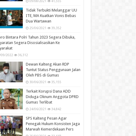
09/08/2021
41,555
Tidak Terbukti Melanggar UU
ITE, MA Kuatkan Vonis Bebas
Dua Wartawan
25/06/2021
39,352
ro Bintara Polri Tahun 2023 Segera Dibuka,
yaratan Segera Disosialisasikan Ke
yarakat
/09/2022
36,312
Dewan Kalteng Akan RDP
Tuntut Status Penggunaan Jalan
Oleh PBS di Gumas
30/06/2021
35,155
Terkait Korupsi Dana ADD
Diduga Oknum Anggota DPRD
Gumas Terlibat
24/06/2021
34,842
SPS Kalteng Pesan Agar
Penegak Hukum Konsisten Jaga
Marwah Kemerdekaan Pers
25/06/2021
33,668