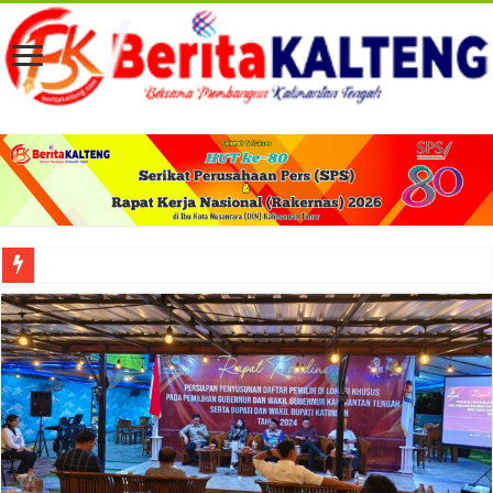
Viral! Selama Dua Bulan Lebih Siltap Serta Tunjangan Pemdes dan BPD di Barse