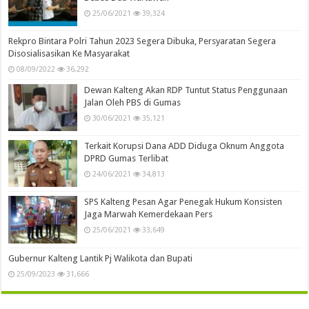
25/06/2021
39,324
Rekpro Bintara Polri Tahun 2023 Segera Dibuka, Persyaratan Segera
Disosialisasikan Ke Masyarakat
08/09/2022
36,292
Dewan Kalteng Akan RDP Tuntut Status Penggunaan
Jalan Oleh PBS di Gumas
30/06/2021
35,121
Terkait Korupsi Dana ADD Diduga Oknum Anggota
DPRD Gumas Terlibat
24/06/2021
34,813
SPS Kalteng Pesan Agar Penegak Hukum Konsisten
Jaga Marwah Kemerdekaan Pers
25/06/2021
33,649
Gubernur Kalteng Lantik Pj Walikota dan Bupati
25/09/2023
31,666