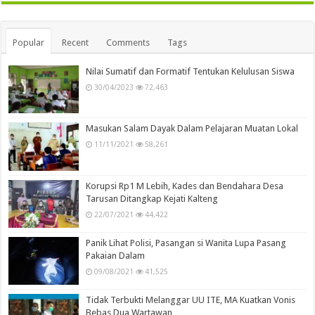
Popular
Recent
Comments
Tags
Nilai Sumatif dan Formatif Tentukan Kelulusan Siswa
30/04/2023
72,463
Masukan Salam Dayak Dalam Pelajaran Muatan Lokal
11/11/2021
58,261
Korupsi Rp1 M Lebih, Kades dan Bendahara Desa
Tarusan Ditangkap Kejati Kalteng
22/07/2021
44,422
Panik Lihat Polisi, Pasangan si Wanita Lupa Pasang
Pakaian Dalam
09/08/2021
41,525
Tidak Terbukti Melanggar UU ITE, MA Kuatkan Vonis
Bebas Dua Wartawan