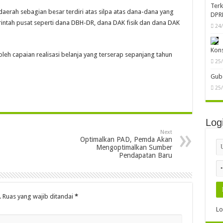
Ter
daerah sebagian besar terdiri atas silpa atas dana-dana yang
DPR
intah pusat seperti dana DBH-DR, dana DAK fisik dan dana DAK
24
Kon
oleh capaian realisasi belanja yang terserap sepanjang tahun
25
Gube
25
Log
Next
Optimalkan PAD, Pemda Akan
Mengoptimalkan Sumber
Pendapatan Baru
.
Ruas yang wajib ditandai
*
Lo