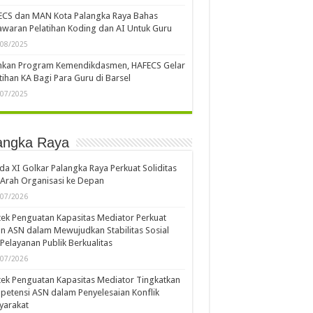
ECS dan MAN Kota Palangka Raya Bahas
waran Pelatihan Koding dan AI Untuk Guru
/08/2025
ankan Program Kemendikdasmen, HAFECS Gelar
tihan KA Bagi Para Guru di Barsel
/07/2025
angka Raya
a XI Golkar Palangka Raya Perkuat Soliditas
Arah Organisasi ke Depan
/07/2026
ek Penguatan Kapasitas Mediator Perkuat
n ASN dalam Mewujudkan Stabilitas Sosial
Pelayanan Publik Berkualitas
/07/2026
ek Penguatan Kapasitas Mediator Tingkatkan
etensi ASN dalam Penyelesaian Konflik
yarakat