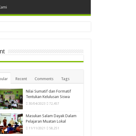
Kami
nt
ular
Recent
Comments
Tags
Nilai Sumatif dan Formatif
Tentukan Kelulusan Siswa
30/04/2023
72,457
Masukan Salam Dayak Dalam
Pelajaran Muatan Lokal
11/11/2021
58,251