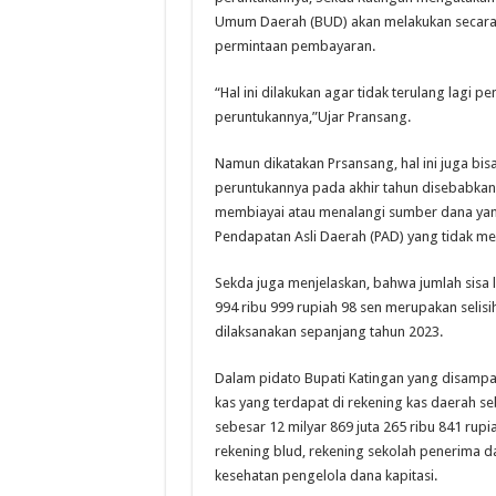
Umum Daerah (BUD) akan melakukan secara s
permintaan pembayaran.
“Hal ini dilakukan agar tidak terulang lagi
peruntukannya,”Ujar Pransang.
Namun dikatakan Prsansang, hal ini juga bi
peruntukannya pada akhir tahun disebabkan 
membiayai atau menalangi sumber dana yang
Pendapatan Asli Daerah (PAD) yang tidak mem
Sekda juga menjelaskan, bahwa jumlah sisa l
994 ribu 999 rupiah 98 sen merupakan selisih
dilaksanakan sepanjang tahun 2023.
Dalam pidato Bupati Katingan yang disampaik
kas yang terdapat di rekening kas daerah seb
sebesar 12 milyar 869 juta 265 ribu 841 rupi
rekening blud, rekening sekolah penerima da
kesehatan pengelola dana kapitasi.