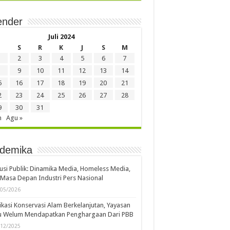
ender
Juli 2024
S
R
K
J
S
M
2
3
4
5
6
7
9
10
11
12
13
14
5
16
17
18
19
20
21
2
23
24
25
26
27
28
9
30
31
n
Agu »
demika
usi Publik: Dinamika Media, Homeless Media,
Masa Depan Industri Pers Nasional
/05/2026
kasi Konservasi Alam Berkelanjutan, Yayasan
u Welum Mendapatkan Penghargaan Dari PBB
/12/2025