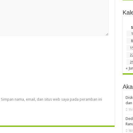
Kal
S
1
8
1
2
2
« Ju
Aka
Disk
Simpan nama, email, dan situs web saya pada peramban ini
dan 
19
Dedi
Ran
18