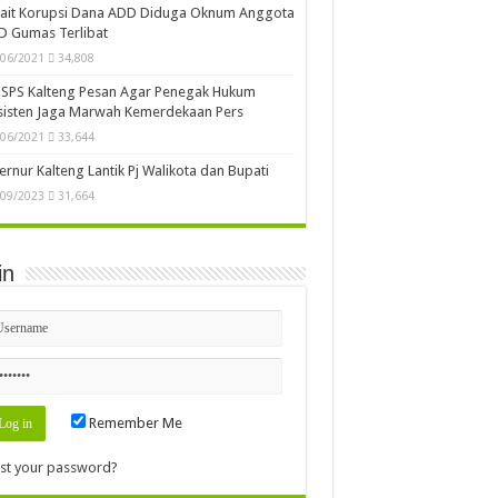
kait Korupsi Dana ADD Diduga Oknum Anggota
D Gumas Terlibat
/06/2021
34,808
SPS Kalteng Pesan Agar Penegak Hukum
sisten Jaga Marwah Kemerdekaan Pers
/06/2021
33,644
rnur Kalteng Lantik Pj Walikota dan Bupati
/09/2023
31,664
in
Remember Me
st your password?