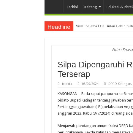
Terkini
Kalteng
Edukasi & Riste
Headline
Viral! Selama Dua Bulan Lebih Sil
Foto : Suas
Silpa Dipengaruhi R
Terserap
triokta
03/07/2024
DPRD Katingan
,
KASONGAN – Pada rapat paripurna ke 6 mas
pidato Bupati Katingan tentang jawaban t
Pertanggungjawaban (LPJ) pelaksaaan Angg
anggran 2023, Rabu (3/7/2024) diruang sida
Menjawab pandangan umum fraksi DPRD Kat
peruntukannya, Sekda Katingan mengatakan