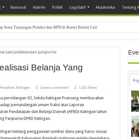
k
Nasional
Hukrim
Politik
Legislatif
Akademika
Tentang 
tap Serta Tunjangan Pemdes dan BPD di Barsel Belum Cair
Eve
ana saat pelaksanaan paripurna.
ealisasi Belanja Yang
Pop
Headline
,
Katingan
Leave a comment
1,232 Views
a persidangan III, Sekda Katingan Pransang membacakan
erhadap pemandangan umum fraksi atas Laporan
aran Pendatapan dan Belanja Daerah (APBD) Katingan tahun
ng Paripurna DPRD Katingan.
ingan tentang penggunaan sumber dana yang harus sesuai
 Pemerintah Kabupaten (Pemkab) Katingan melalui Bendahara