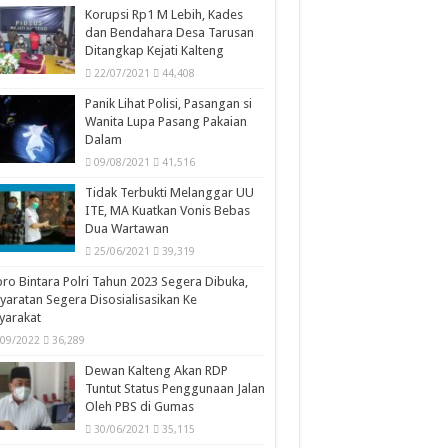
Korupsi Rp1 M Lebih, Kades
dan Bendahara Desa Tarusan
Ditangkap Kejati Kalteng
22/07/2021
44,408
Panik Lihat Polisi, Pasangan si
Wanita Lupa Pasang Pakaian
Dalam
09/08/2021
41,516
Tidak Terbukti Melanggar UU
ITE, MA Kuatkan Vonis Bebas
Dua Wartawan
25/06/2021
39,319
ro Bintara Polri Tahun 2023 Segera Dibuka,
yaratan Segera Disosialisasikan Ke
yarakat
/09/2022
36,289
Dewan Kalteng Akan RDP
Tuntut Status Penggunaan Jalan
Oleh PBS di Gumas
30/06/2021
35,115