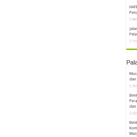
HAF
Pena
08
Jal
Pela
11
Pal
Musd
dan 
25
Bimt
Pera
dan 
23
Bimt
Komp
Mas