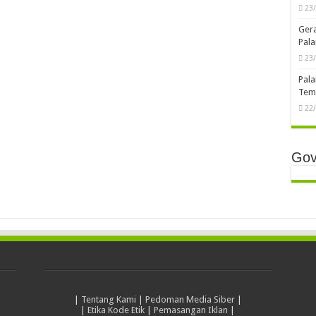
23
Ger
Pala
23
Pala
Temb
22
Gov
|
Tentang Kami
|
Pedoman Media Siber
|
|
Etika Kode Etik
|
Pemasangan Iklan
|