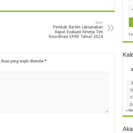
Next
Pemkab Bartim Laksanakan
Rapat Evaluasi Kinerja Tim
Lo
Koordinasi SPBE Tahun 2024
Kal
.
Ruas yang wajib ditandai
*
S
3
1
1
2
« Me
Aka