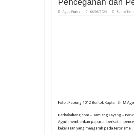
Pencegahan dan Pe
Bimtek Penguatan Kapasitas Mediat
Bimtek Penguatan Kapasitas Media
Agus Purba
06/06/2024
Barito Tim
Gerakan Pangan Murah Meriahkan H
DPW Deprindo Kalteng Perkuat Sin
Palangka Raya Fair 2026 Berakhir,
Peresmian KCP Bank Kalteng Kala
Foto : Pabung 1012 Buntok Kapten Ifr M Ayy
Beritakalteng.com – Tamiang Layang – Perw
Ayyuf memberikan paparan berkaitan penceg
kekerasan yang mengarah pada terorisme .