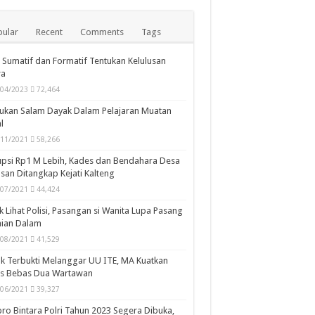
erkualitas
ular
Recent
Comments
Tags
i Sumatif dan Formatif Tentukan Kelulusan
wa
/04/2023
72,464
ukan Salam Dayak Dalam Pelajaran Muatan
kal
l
/11/2021
58,266
psi Rp1 M Lebih, Kades dan Bendahara Desa
san Ditangkap Kejati Kalteng
/07/2021
44,424
k Lihat Polisi, Pasangan si Wanita Lupa Pasang
aian Dalam
/08/2021
41,529
k Terbukti Melanggar UU ITE, MA Kuatkan
is Bebas Dua Wartawan
/06/2021
39,327
ro Bintara Polri Tahun 2023 Segera Dibuka,