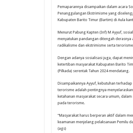
Pemaparannya disampaikan dalam acara Sosia
Penanggulangan Ekstrimisme yang diselengg
Kabupaten Barito Timur (Bartim) di Aula kant
Menurut Pabung Kapten (Inf) M Ayyuf, sosial
menyatukan pandangan ditengah derasnya ar
radikalisme dan ekstrimisme serta terorisme
Dengan adanya sosialisasi juga, dapat men
ketertiban masyarakat Kabupaten Barito Tim
(Pilkada) serentak Tahun 2024 mendatang.
Disampaikannya Ayyuf, kebutuhan terhada
terorisme adalah pentingnya menyelaraska
ketahanan masyarakat secara umum, dalam
pada terorisme.
“Masyarakat harus berperan aktif dalam menja
keamanan menjelang pelaksanaan Pemilu dan
(ags)