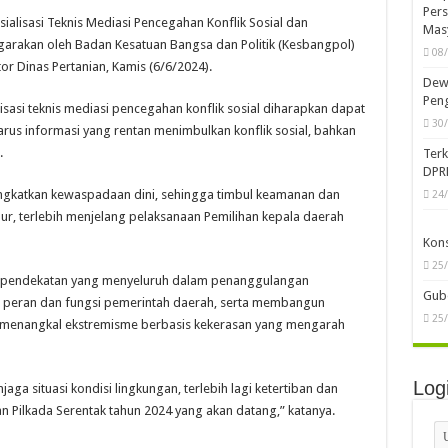
Pers
lisasi Teknis Mediasi Pencegahan Konflik Sosial dan
Mas
arakan oleh Badan Kesatuan Bangsa dan Politik (Kesbangpol)
08
or Dinas Pertanian, Kamis (6/6/2024).
Dewa
Peng
isasi teknis mediasi pencegahan konflik sosial diharapkan dapat
30
us informasi yang rentan menimbulkan konflik sosial, bahkan
.
Ter
DPR
ingkatkan kewaspadaan dini, sehingga timbul keamanan dan
24
ur, terlebih menjelang pelaksanaan Pemilihan kepala daerah
Kon
25
p pendekatan yang menyeluruh dalam penanggulangan
Gube
n peran dan fungsi pemerintah daerah, serta membangun
25
 menangkal ekstremisme berbasis kekerasan yang mengarah
Log
ga situasi kondisi lingkungan, terlebih lagi ketertiban dan
 Pilkada Serentak tahun 2024 yang akan datang,” katanya.