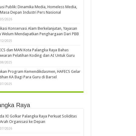
usi Publik: Dinamika Media, Homeless Media,
Masa Depan Industri Pers Nasional
/05/2026
kasi Konservasi Alam Berkelanjutan, Yayasan
u Welum Mendapatkan Penghargaan Dari PBB
/12/2025
ECS dan MAN Kota Palangka Raya Bahas
waran Pelatihan Koding dan AI Untuk Guru
/08/2025
ankan Program Kemendikdasmen, HAFECS Gelar
tihan KA Bagi Para Guru di Barsel
/07/2025
angka Raya
a XI Golkar Palangka Raya Perkuat Soliditas
Arah Organisasi ke Depan
/07/2026