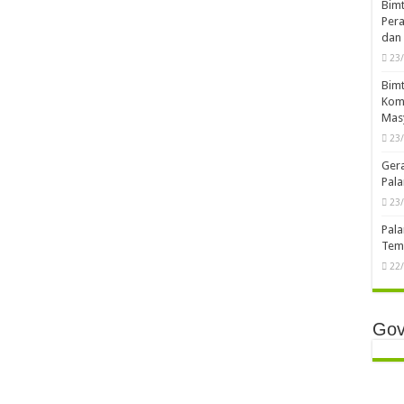
Bimt
Pera
dan 
23
Bimt
Komp
Mas
23
Ger
Pala
23
Pala
Temb
22
Gov