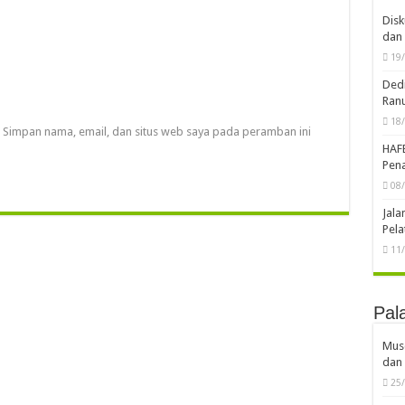
Disk
dan 
19
Dedi
Ran
18
Simpan nama, email, dan situs web saya pada peramban ini
HAF
Pena
08
Jal
Pela
11
Pal
Musd
dan 
25