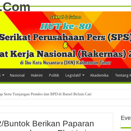
k
Nasional
Hukrim
Politik
Legislatif
Akademika
Tentang 
tap Serta Tunjangan Pemdes dan BPD di Barsel Belum Cair
kuat Soliditas dan Arah Organisasi ke Depan
lekoi Seret Nama Ormas Batamad?
Eve
/Buntok Berikan Paparan
i Penyerangan yang Tewaskan Tiga Personel Polri Saat Operasi Narkotika di Kat