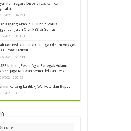
yaratan Segera Disosialisasikan Ke
yarakat
/09/2022
36,293
n Kalteng Akan RDP Tuntut Status
gunaan Jalan Oleh PBS di Gumas
/06/2021
35,123
kait Korupsi Dana ADD Diduga Oknum Anggota
D Gumas Terlibat
/06/2021
34,814
SPS Kalteng Pesan Agar Penegak Hukum
sisten Jaga Marwah Kemerdekaan Pers
/06/2021
33,651
rnur Kalteng Lantik Pj Walikota dan Bupati
/09/2023
31,667
in