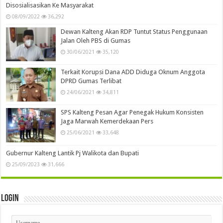
Disosialisasikan Ke Masyarakat
08/09/2022
36,292
Dewan Kalteng Akan RDP Tuntut Status Penggunaan
Jalan Oleh PBS di Gumas
30/06/2021
35,120
Terkait Korupsi Dana ADD Diduga Oknum Anggota
DPRD Gumas Terlibat
24/06/2021
34,811
SPS Kalteng Pesan Agar Penegak Hukum Konsisten
Jaga Marwah Kemerdekaan Pers
25/06/2021
33,648
Gubernur Kalteng Lantik Pj Walikota dan Bupati
25/09/2023
31,666
Login