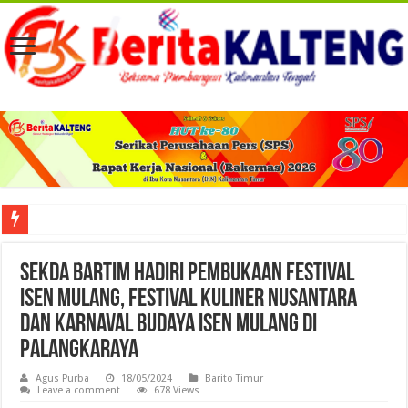
Viral! Selama Dua Bulan Lebih Siltap Serta Tunjangan Pemdes dan BPD di Barse
Sekda Bartim Hadiri Pembukaan Festival
Isen Mulang, Festival Kuliner Nusantara
dan Karnaval Budaya Isen Mulang di
Palangkaraya
Agus Purba
18/05/2024
Barito Timur
Leave a comment
678 Views