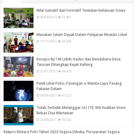
Nilai Sumatif dan Formatif Tentukan Kelulusan Siswa
30/04/2023
72,461
Masukan Salam Dayak Dalam Pelajaran Muatan Lokal
11/11/2021
58,259
Korupsi Rp1 M Lebih, Kades dan Bendahara Desa
Tarusan Ditangkap Kejati Kalteng
22/07/2021
44,416
Panik Lihat Polisi, Pasangan si Wanita Lupa Pasang
Pakaian Dalam
09/08/2021
41,523
Tidak Terbukti Melanggar UU ITE, MA Kuatkan Vonis
Bebas Dua Wartawan
25/06/2021
39,322
Rekpro Bintara Polri Tahun 2023 Segera Dibuka, Persyaratan Segera