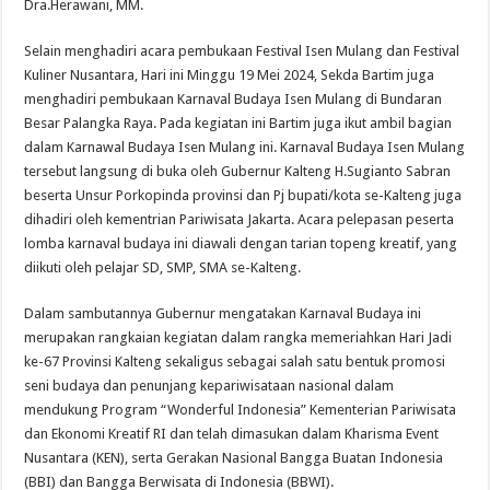
Dra.Herawani, MM.
Selain menghadiri acara pembukaan Festival Isen Mulang dan Festival
Kuliner Nusantara, Hari ini Minggu 19 Mei 2024, Sekda Bartim juga
menghadiri pembukaan Karnaval Budaya Isen Mulang di Bundaran
Besar Palangka Raya. Pada kegiatan ini Bartim juga ikut ambil bagian
dalam Karnawal Budaya Isen Mulang ini. Karnaval Budaya Isen Mulang
tersebut langsung di buka oleh Gubernur Kalteng H.Sugianto Sabran
beserta Unsur Porkopinda provinsi dan Pj bupati/kota se-Kalteng juga
dihadiri oleh kementrian Pariwisata Jakarta. Acara pelepasan peserta
lomba karnaval budaya ini diawali dengan tarian topeng kreatif, yang
diikuti oleh pelajar SD, SMP, SMA se-Kalteng.
Dalam sambutannya Gubernur mengatakan Karnaval Budaya ini
merupakan rangkaian kegiatan dalam rangka memeriahkan Hari Jadi
ke-67 Provinsi Kalteng sekaligus sebagai salah satu bentuk promosi
seni budaya dan penunjang kepariwisataan nasional dalam
mendukung Program “Wonderful Indonesia” Kementerian Pariwisata
dan Ekonomi Kreatif RI dan telah dimasukan dalam Kharisma Event
Nusantara (KEN), serta Gerakan Nasional Bangga Buatan Indonesia
(BBI) dan Bangga Berwisata di Indonesia (BBWI).