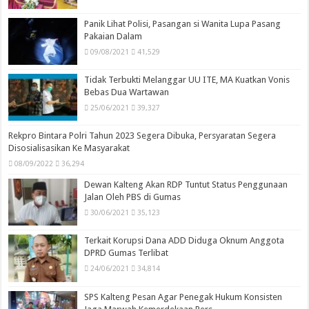
Panik Lihat Polisi, Pasangan si Wanita Lupa Pasang
Pakaian Dalam
09/08/2021
41,529
Tidak Terbukti Melanggar UU ITE, MA Kuatkan Vonis
Bebas Dua Wartawan
25/06/2021
39,327
Rekpro Bintara Polri Tahun 2023 Segera Dibuka, Persyaratan Segera
Disosialisasikan Ke Masyarakat
08/09/2022
36,294
Dewan Kalteng Akan RDP Tuntut Status Penggunaan
Jalan Oleh PBS di Gumas
30/06/2021
35,123
Terkait Korupsi Dana ADD Diduga Oknum Anggota
DPRD Gumas Terlibat
24/06/2021
34,814
SPS Kalteng Pesan Agar Penegak Hukum Konsisten