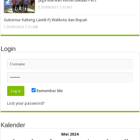
Jaga Marwah Kemerdekaan Pers
25/06/2021
33,651
Gubernur Kalteng Lantik Pj Walikota dan Bupati
25/09/2023
31,668
Login
Remember Me
Lost your password?
Kalender
Mei 2024