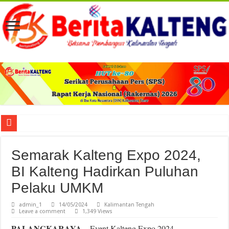
Viral! Selama Dua Bulan Lebih Siltap Serta Tunjangan Pemdes dan BPD di Barse
Semarak Kalteng Expo 2024,
BI Kalteng Hadirkan Puluhan
Pelaku UMKM
admin_1
14/05/2024
Kalimantan Tengah
Leave a comment
1,349 Views
PALANGKARAYA
– Event Kalteng Expo 2024