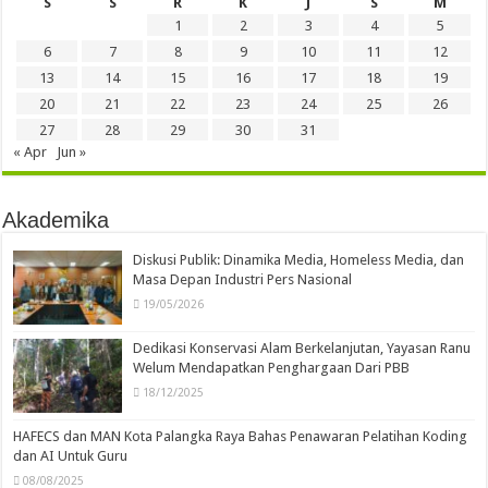
S
S
R
K
J
S
M
1
2
3
4
5
6
7
8
9
10
11
12
13
14
15
16
17
18
19
20
21
22
23
24
25
26
27
28
29
30
31
« Apr
Jun »
Akademika
Diskusi Publik: Dinamika Media, Homeless Media, dan
Masa Depan Industri Pers Nasional
19/05/2026
Dedikasi Konservasi Alam Berkelanjutan, Yayasan Ranu
Welum Mendapatkan Penghargaan Dari PBB
18/12/2025
HAFECS dan MAN Kota Palangka Raya Bahas Penawaran Pelatihan Koding
dan AI Untuk Guru
08/08/2025