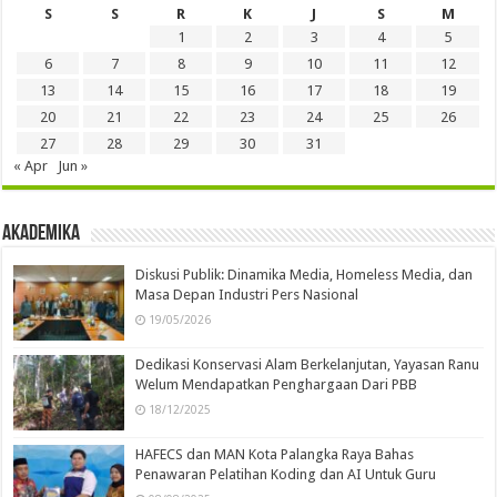
S
S
R
K
J
S
M
1
2
3
4
5
6
7
8
9
10
11
12
13
14
15
16
17
18
19
20
21
22
23
24
25
26
27
28
29
30
31
« Apr
Jun »
Akademika
Diskusi Publik: Dinamika Media, Homeless Media, dan
Masa Depan Industri Pers Nasional
19/05/2026
Dedikasi Konservasi Alam Berkelanjutan, Yayasan Ranu
Welum Mendapatkan Penghargaan Dari PBB
18/12/2025
HAFECS dan MAN Kota Palangka Raya Bahas
Penawaran Pelatihan Koding dan AI Untuk Guru