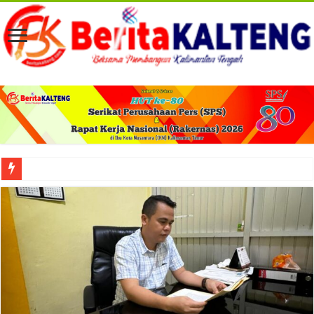
Viral! Selama Dua Bulan Lebih Siltap Serta Tunjangan Pemdes dan BPD di Barse