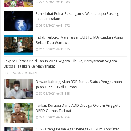
22/07/2021
44,483
Panik Lihat Polisi, Pasangan si Wanita Lupa Pasang
Pakaian Dalam
09/08/2021
41,572
Tidak Terbukti Melanggar UU ITE, MA Kuatkan Vonis
Bebas Dua Wartawan
25/06/2021
39,375
Rekpro Bintara Polri Tahun 2023 Segera Dibuka, Persyaratan Segera
Disosialisasikan Ke Masyarakat
08/09/2022
36,328
Dewan Kalteng Akan RDP Tuntut Status Penggunaan
Jalan Oleh PBS di Gumas
30/06/2021
35,168
Terkait Korupsi Dana ADD Diduga Oknum Anggota
DPRD Gumas Terlibat
24/06/2021
34,856
SPS Kalteng Pesan Agar Penegak Hukum Konsisten