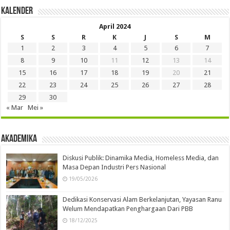
Kalender
April 2024
S
S
R
K
J
S
M
1
2
3
4
5
6
7
8
9
10
11
12
13
14
15
16
17
18
19
20
21
22
23
24
25
26
27
28
29
30
« Mar
Mei »
Akademika
Diskusi Publik: Dinamika Media, Homeless Media, dan
Masa Depan Industri Pers Nasional
19/05/2026
Dedikasi Konservasi Alam Berkelanjutan, Yayasan Ranu
Welum Mendapatkan Penghargaan Dari PBB
18/12/2025