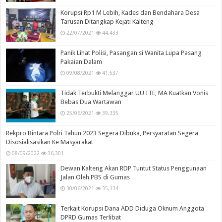
Korupsi Rp1 M Lebih, Kades dan Bendahara Desa
Tarusan Ditangkap Kejati Kalteng
22/07/2021
44,433
Panik Lihat Polisi, Pasangan si Wanita Lupa Pasang
Pakaian Dalam
09/08/2021
41,537
Tidak Terbukti Melanggar UU ITE, MA Kuatkan Vonis
Bebas Dua Wartawan
25/06/2021
39,335
Rekpro Bintara Polri Tahun 2023 Segera Dibuka, Persyaratan Segera
Disosialisasikan Ke Masyarakat
08/09/2022
36,301
Dewan Kalteng Akan RDP Tuntut Status Penggunaan
Jalan Oleh PBS di Gumas
30/06/2021
35,134
Terkait Korupsi Dana ADD Diduga Oknum Anggota
DPRD Gumas Terlibat