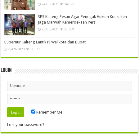
24/06/2021
34,825
SPS Kalteng Pesan Agar Penegak Hukum Konsisten
Jaga Marwah Kemerdekaan Pers
25/06/2021
33,659
Gubernur Kalteng Lantik Pj Walikota dan Bupati
25/09/2023
31,671
Login
Remember Me
Lost your password?