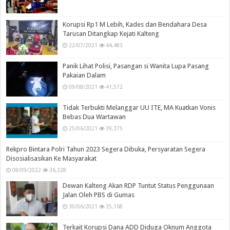
Korupsi Rp1 M Lebih, Kades dan Bendahara Desa
Tarusan Ditangkap Kejati Kalteng
22/07/2021
44,483
Panik Lihat Polisi, Pasangan si Wanita Lupa Pasang
Pakaian Dalam
09/08/2021
41,572
Tidak Terbukti Melanggar UU ITE, MA Kuatkan Vonis
Bebas Dua Wartawan
25/06/2021
39,375
Rekpro Bintara Polri Tahun 2023 Segera Dibuka, Persyaratan Segera
Disosialisasikan Ke Masyarakat
08/09/2022
36,328
Dewan Kalteng Akan RDP Tuntut Status Penggunaan
Jalan Oleh PBS di Gumas
30/06/2021
35,168
Terkait Korupsi Dana ADD Diduga Oknum Anggota