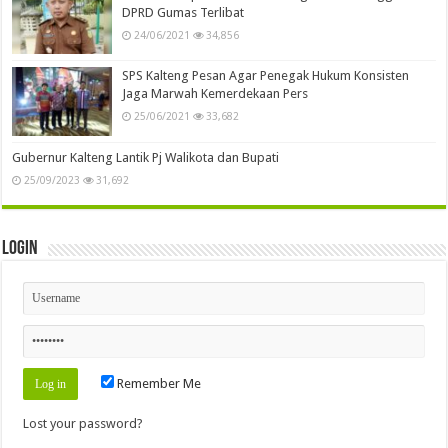
DPRD Gumas Terlibat
24/06/2021
34,856
SPS Kalteng Pesan Agar Penegak Hukum Konsisten
Jaga Marwah Kemerdekaan Pers
25/06/2021
33,682
Gubernur Kalteng Lantik Pj Walikota dan Bupati
25/09/2023
31,692
Login
Remember Me
Lost your password?