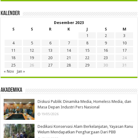
Kalender
Desember 2023
S
S
R
K
J
S
M
1
2
3
4
5
6
7
8
9
10
11
12
13
14
15
16
17
18
19
20
21
22
23
24
25
26
27
28
29
30
31
« Nov
Jan »
Akademika
Diskusi Publik: Dinamika Media, Homeless Media, dan
Masa Depan Industri Pers Nasional
19/05/2026
Dedikasi Konservasi Alam Berkelanjutan, Yayasan Ranu
Welum Mendapatkan Penghargaan Dari PBB