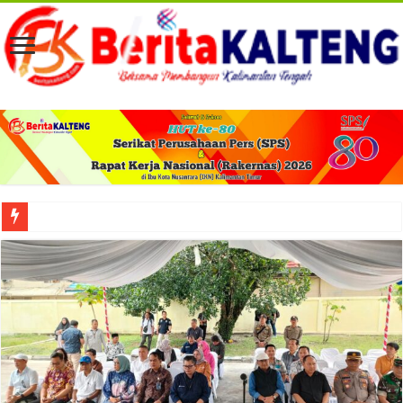
Viral! Selama Dua Bulan Lebih Siltap Serta Tunjangan Pemdes dan BPD di Barse