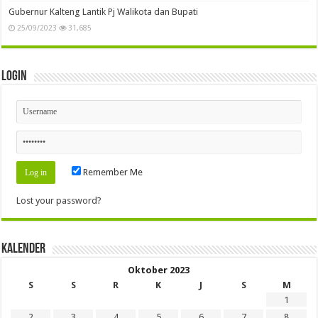
Gubernur Kalteng Lantik Pj Walikota dan Bupati
25/09/2023
31,685
Login
Remember Me
Lost your password?
Kalender
Oktober 2023
S
S
R
K
J
S
M
1
2
3
4
5
6
7
8