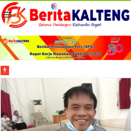
Viral! Selama Dua Bulan Lebih Siltap Serta Tunjangan Pemdes dan BPD di Barse