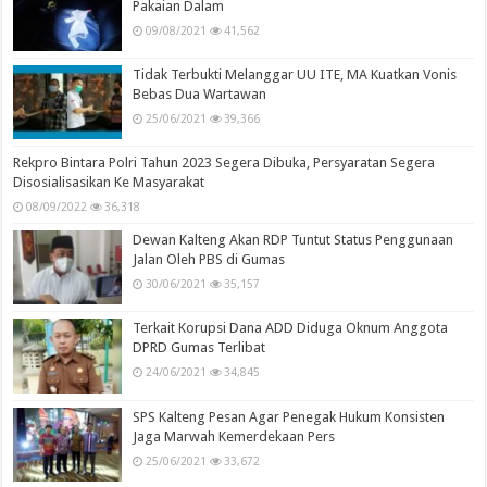
Pakaian Dalam
09/08/2021
41,562
Tidak Terbukti Melanggar UU ITE, MA Kuatkan Vonis
Bebas Dua Wartawan
25/06/2021
39,366
Rekpro Bintara Polri Tahun 2023 Segera Dibuka, Persyaratan Segera
Disosialisasikan Ke Masyarakat
08/09/2022
36,318
Dewan Kalteng Akan RDP Tuntut Status Penggunaan
Jalan Oleh PBS di Gumas
30/06/2021
35,157
Terkait Korupsi Dana ADD Diduga Oknum Anggota
DPRD Gumas Terlibat
24/06/2021
34,845
SPS Kalteng Pesan Agar Penegak Hukum Konsisten
Jaga Marwah Kemerdekaan Pers
25/06/2021
33,672