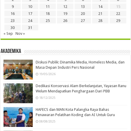
9
10
11
12
13
14
15
16
17
18
19
20
21
22
23
24
25
26
27
28
29
30
31
« Sep
Nov »
Akademika
Diskusi Publik: Dinamika Media, Homeless Media, dan
Masa Depan Industri Pers Nasional
19/05/2026
Dedikasi Konservasi Alam Berkelanjutan, Yayasan Ranu
Welum Mendapatkan Penghargaan Dari PBB
18/12/2025
HAFECS dan MAN Kota Palangka Raya Bahas
Penawaran Pelatihan Koding dan AI Untuk Guru
08/08/2025