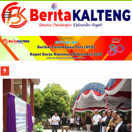
Viral! Selama Dua Bulan Lebih Siltap Serta Tunjangan Pemdes dan BPD di Barse