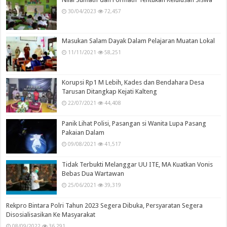
30/04/2023
72,457
Masukan Salam Dayak Dalam Pelajaran Muatan Lokal
11/11/2021
58,251
Korupsi Rp1 M Lebih, Kades dan Bendahara Desa
Tarusan Ditangkap Kejati Kalteng
22/07/2021
44,408
Panik Lihat Polisi, Pasangan si Wanita Lupa Pasang
Pakaian Dalam
09/08/2021
41,517
Tidak Terbukti Melanggar UU ITE, MA Kuatkan Vonis
Bebas Dua Wartawan
25/06/2021
39,319
Rekpro Bintara Polri Tahun 2023 Segera Dibuka, Persyaratan Segera
Disosialisasikan Ke Masyarakat
08/09/2022
36,291