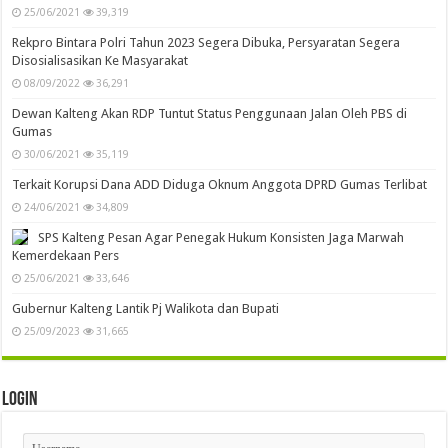
25/06/2021
39,319
Rekpro Bintara Polri Tahun 2023 Segera Dibuka, Persyaratan Segera
Disosialisasikan Ke Masyarakat
08/09/2022
36,291
Dewan Kalteng Akan RDP Tuntut Status Penggunaan Jalan Oleh PBS di
Gumas
30/06/2021
35,119
Terkait Korupsi Dana ADD Diduga Oknum Anggota DPRD Gumas Terlibat
24/06/2021
34,809
SPS Kalteng Pesan Agar Penegak Hukum Konsisten Jaga Marwah
Kemerdekaan Pers
25/06/2021
33,646
Gubernur Kalteng Lantik Pj Walikota dan Bupati
25/09/2023
31,665
Login