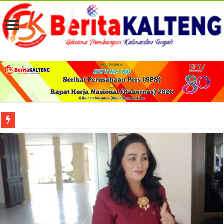
Viral! Selama Dua Bulan Lebih Siltap Serta Tunjangan Pemdes dan BPD di Barse