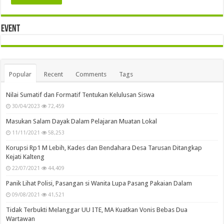
Event
Popular
Recent
Comments
Tags
Nilai Sumatif dan Formatif Tentukan Kelulusan Siswa
30/04/2023
72,459
Masukan Salam Dayak Dalam Pelajaran Muatan Lokal
11/11/2021
58,253
Korupsi Rp1 M Lebih, Kades dan Bendahara Desa Tarusan Ditangkap
Kejati Kalteng
22/07/2021
44,409
Panik Lihat Polisi, Pasangan si Wanita Lupa Pasang Pakaian Dalam
09/08/2021
41,521
Tidak Terbukti Melanggar UU ITE, MA Kuatkan Vonis Bebas Dua
Wartawan