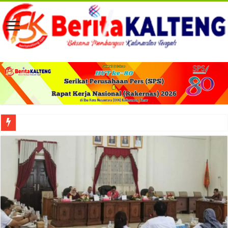
Viral! Selama Dua Bulan Lebih Siltap Serta Tunjangan Pemdes dan BPD di Barse