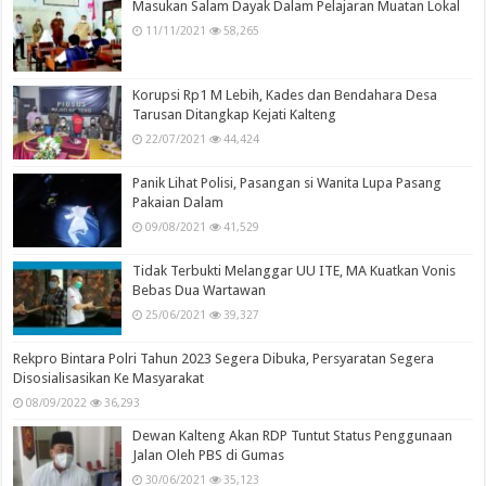
Masukan Salam Dayak Dalam Pelajaran Muatan Lokal
11/11/2021
58,265
Korupsi Rp1 M Lebih, Kades dan Bendahara Desa
Tarusan Ditangkap Kejati Kalteng
22/07/2021
44,424
Panik Lihat Polisi, Pasangan si Wanita Lupa Pasang
Pakaian Dalam
09/08/2021
41,529
Tidak Terbukti Melanggar UU ITE, MA Kuatkan Vonis
Bebas Dua Wartawan
25/06/2021
39,327
Rekpro Bintara Polri Tahun 2023 Segera Dibuka, Persyaratan Segera
Disosialisasikan Ke Masyarakat
08/09/2022
36,293
Dewan Kalteng Akan RDP Tuntut Status Penggunaan
Jalan Oleh PBS di Gumas
30/06/2021
35,123