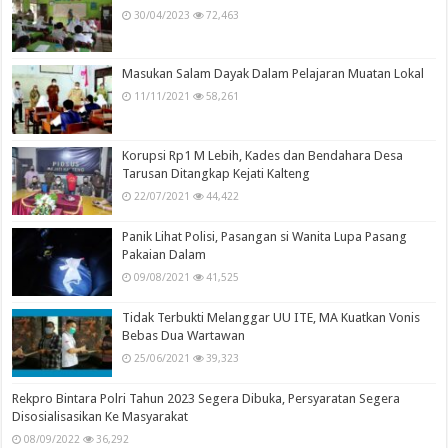
30/04/2023
72,463
Masukan Salam Dayak Dalam Pelajaran Muatan Lokal
11/11/2021
58,261
Korupsi Rp1 M Lebih, Kades dan Bendahara Desa
Tarusan Ditangkap Kejati Kalteng
22/07/2021
44,422
Panik Lihat Polisi, Pasangan si Wanita Lupa Pasang
Pakaian Dalam
09/08/2021
41,525
Tidak Terbukti Melanggar UU ITE, MA Kuatkan Vonis
Bebas Dua Wartawan
25/06/2021
39,323
Rekpro Bintara Polri Tahun 2023 Segera Dibuka, Persyaratan Segera
Disosialisasikan Ke Masyarakat
08/09/2022
36,292