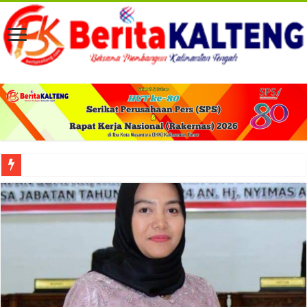
Viral! Selama Dua Bulan Lebih Siltap Serta Tunjangan Pemdes dan BPD di Barse