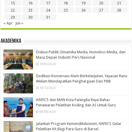
15
16
17
18
19
20
21
22
23
24
25
26
27
28
29
30
31
« Apr
Jun »
Akademika
Diskusi Publik: Dinamika Media, Homeless Media, dan
Masa Depan Industri Pers Nasional
19/05/2026
Dedikasi Konservasi Alam Berkelanjutan, Yayasan Ranu
Welum Mendapatkan Penghargaan Dari PBB
18/12/2025
HAFECS dan MAN Kota Palangka Raya Bahas
Penawaran Pelatihan Koding dan AI Untuk Guru
08/08/2025
Jalankan Program Kemendikdasmen, HAFECS Gelar
Pelatihan KA Bagi Para Guru di Barsel