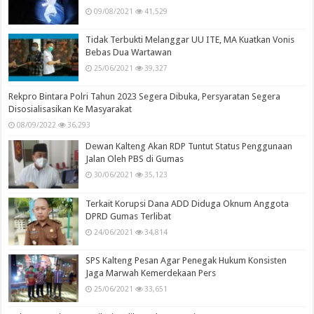
09/08/2021
41,529
Tidak Terbukti Melanggar UU ITE, MA Kuatkan Vonis
Bebas Dua Wartawan
25/06/2021
39,327
Rekpro Bintara Polri Tahun 2023 Segera Dibuka, Persyaratan Segera
Disosialisasikan Ke Masyarakat
08/09/2022
36,293
Dewan Kalteng Akan RDP Tuntut Status Penggunaan
Jalan Oleh PBS di Gumas
30/06/2021
35,123
Terkait Korupsi Dana ADD Diduga Oknum Anggota
DPRD Gumas Terlibat
24/06/2021
34,814
SPS Kalteng Pesan Agar Penegak Hukum Konsisten
Jaga Marwah Kemerdekaan Pers
25/06/2021
33,651