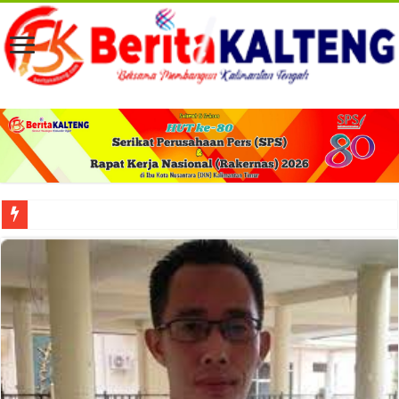
Viral! Selama Dua Bulan Lebih Siltap Serta Tunjangan Pemdes dan BPD di Barse