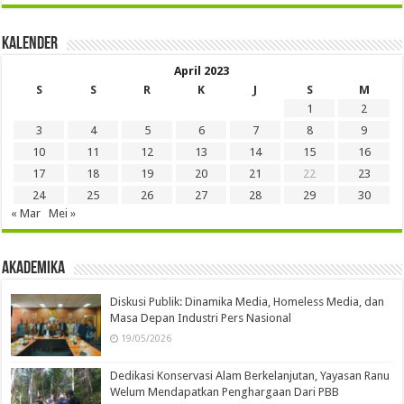
Kalender
April 2023
S
S
R
K
J
S
M
1
2
3
4
5
6
7
8
9
10
11
12
13
14
15
16
17
18
19
20
21
22
23
24
25
26
27
28
29
30
« Mar
Mei »
Akademika
Diskusi Publik: Dinamika Media, Homeless Media, dan
Masa Depan Industri Pers Nasional
19/05/2026
Dedikasi Konservasi Alam Berkelanjutan, Yayasan Ranu
Welum Mendapatkan Penghargaan Dari PBB