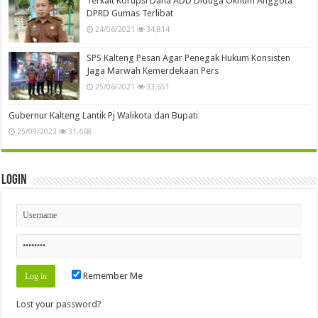
Terkait Korupsi Dana ADD Diduga Oknum Anggota
DPRD Gumas Terlibat
24/06/2021
34,814
SPS Kalteng Pesan Agar Penegak Hukum Konsisten
Jaga Marwah Kemerdekaan Pers
25/06/2021
33,651
Gubernur Kalteng Lantik Pj Walikota dan Bupati
25/09/2023
31,668
Login
Remember Me
Lost your password?