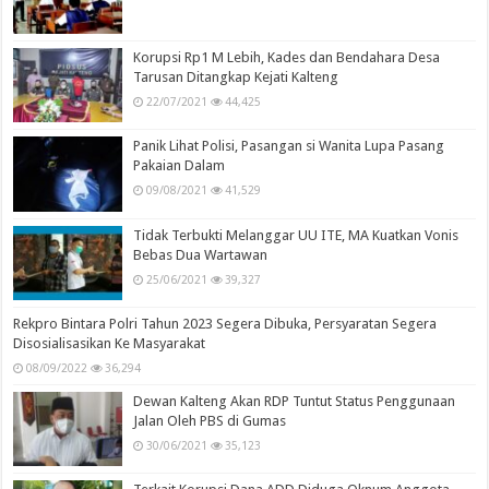
Korupsi Rp1 M Lebih, Kades dan Bendahara Desa
Tarusan Ditangkap Kejati Kalteng
22/07/2021
44,425
Panik Lihat Polisi, Pasangan si Wanita Lupa Pasang
Pakaian Dalam
09/08/2021
41,529
Tidak Terbukti Melanggar UU ITE, MA Kuatkan Vonis
Bebas Dua Wartawan
25/06/2021
39,327
Rekpro Bintara Polri Tahun 2023 Segera Dibuka, Persyaratan Segera
Disosialisasikan Ke Masyarakat
08/09/2022
36,294
Dewan Kalteng Akan RDP Tuntut Status Penggunaan
Jalan Oleh PBS di Gumas
30/06/2021
35,123