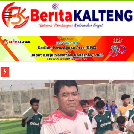
Viral! Selama Dua Bulan Lebih Siltap Serta Tunjangan Pemdes dan BPD di Barse