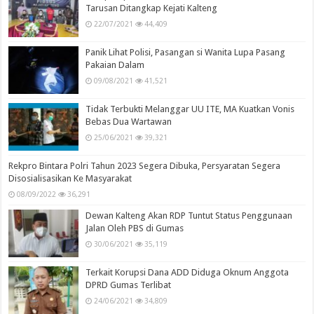
Tarusan Ditangkap Kejati Kalteng
22/07/2021
44,409
Panik Lihat Polisi, Pasangan si Wanita Lupa Pasang
Pakaian Dalam
09/08/2021
41,521
Tidak Terbukti Melanggar UU ITE, MA Kuatkan Vonis
Bebas Dua Wartawan
25/06/2021
39,321
Rekpro Bintara Polri Tahun 2023 Segera Dibuka, Persyaratan Segera
Disosialisasikan Ke Masyarakat
08/09/2022
36,291
Dewan Kalteng Akan RDP Tuntut Status Penggunaan
Jalan Oleh PBS di Gumas
30/06/2021
35,119
Terkait Korupsi Dana ADD Diduga Oknum Anggota
DPRD Gumas Terlibat
24/06/2021
34,809