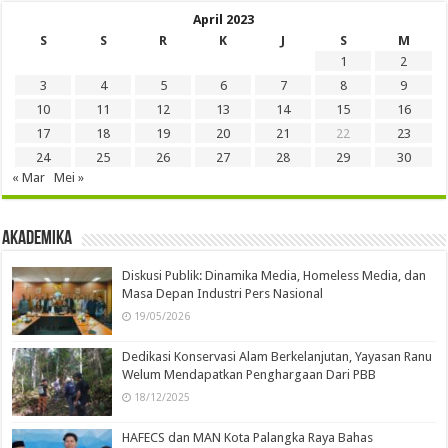
April 2023
S
S
R
K
J
S
M
1
2
3
4
5
6
7
8
9
10
11
12
13
14
15
16
17
18
19
20
21
22
23
24
25
26
27
28
29
30
« Mar
Mei »
Akademika
Diskusi Publik: Dinamika Media, Homeless Media, dan
Masa Depan Industri Pers Nasional
19/05/2026
Dedikasi Konservasi Alam Berkelanjutan, Yayasan Ranu
Welum Mendapatkan Penghargaan Dari PBB
18/12/2025
HAFECS dan MAN Kota Palangka Raya Bahas