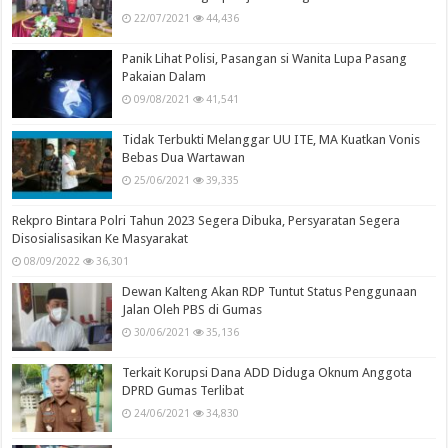
22/07/2021
44,436
Panik Lihat Polisi, Pasangan si Wanita Lupa Pasang
Pakaian Dalam
09/08/2021
41,541
Tidak Terbukti Melanggar UU ITE, MA Kuatkan Vonis
Bebas Dua Wartawan
25/06/2021
39,335
Rekpro Bintara Polri Tahun 2023 Segera Dibuka, Persyaratan Segera
Disosialisasikan Ke Masyarakat
08/09/2022
36,301
Dewan Kalteng Akan RDP Tuntut Status Penggunaan
Jalan Oleh PBS di Gumas
30/06/2021
35,136
Terkait Korupsi Dana ADD Diduga Oknum Anggota
DPRD Gumas Terlibat
24/06/2021
34,830