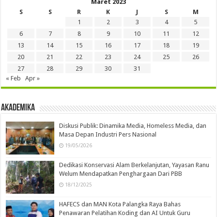
Maret 2023
S
S
R
K
J
S
M
1
2
3
4
5
6
7
8
9
10
11
12
13
14
15
16
17
18
19
20
21
22
23
24
25
26
27
28
29
30
31
« Feb
Apr »
Akademika
Diskusi Publik: Dinamika Media, Homeless Media, dan
Masa Depan Industri Pers Nasional
19/05/2026
Dedikasi Konservasi Alam Berkelanjutan, Yayasan Ranu
Welum Mendapatkan Penghargaan Dari PBB
18/12/2025
HAFECS dan MAN Kota Palangka Raya Bahas
Penawaran Pelatihan Koding dan AI Untuk Guru