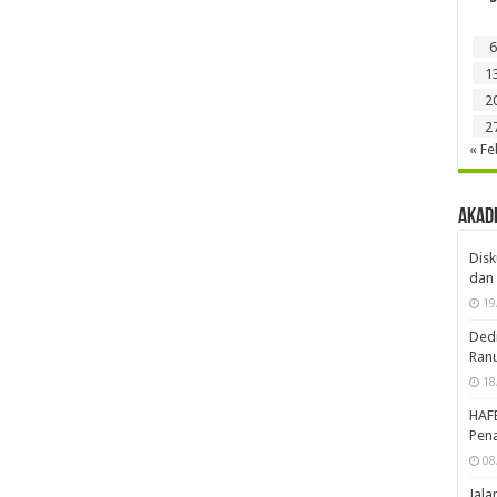
6
1
2
2
« Fe
Akad
Disk
dan 
19
Dedi
Ran
18
HAF
Pena
08
Jal