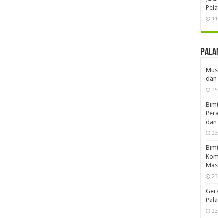
Pela
11
Pala
Musd
dan 
25
Bimt
Pera
dan 
23
Bimt
Komp
Mas
23
Ger
Pala
23