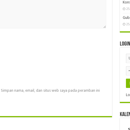
Kon
25
Gube
25
Logi
Simpan nama, email, dan situs web saya pada peramban ini
Lo
Kale
S