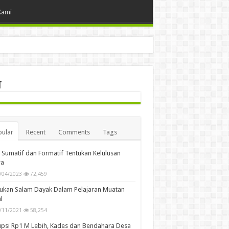
Kami
t
ular
Recent
Comments
Tags
i Sumatif dan Formatif Tentukan Kelulusan
wa
/04/2023
72,459
ukan Salam Dayak Dalam Pelajaran Muatan
l
/11/2021
58,254
psi Rp1 M Lebih, Kades dan Bendahara Desa