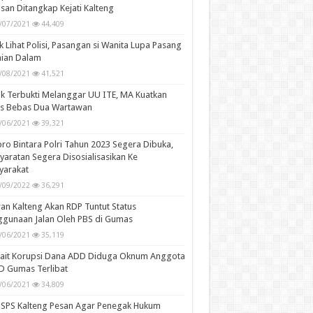
san Ditangkap Kejati Kalteng
/07/2021
44,409
k Lihat Polisi, Pasangan si Wanita Lupa Pasang
aian Dalam
/08/2021
41,521
k Terbukti Melanggar UU ITE, MA Kuatkan
is Bebas Dua Wartawan
/06/2021
39,321
ro Bintara Polri Tahun 2023 Segera Dibuka,
yaratan Segera Disosialisasikan Ke
yarakat
/09/2022
36,291
n Kalteng Akan RDP Tuntut Status
gunaan Jalan Oleh PBS di Gumas
/06/2021
35,119
kait Korupsi Dana ADD Diduga Oknum Anggota
D Gumas Terlibat
/06/2021
34,809
SPS Kalteng Pesan Agar Penegak Hukum