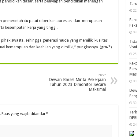
as pendidikan dasar, serta penyiapan pendidikan menengah
Taru
22
Pani
 pemerintah itu patut diberikan apresiasi dan merupakan
Pak
ta kesempatan kerja yang tinggi.
09
 pihak swasta, sehingga generasi muda yang memiliki kualitas
Tida
Von
uai kemampuan dan keahlian yang dimiliki,” pungkasnya. (grn/*)
25
Rekp
Pers
Mas
Next
Dewan Barsel Minta Pekerjaan
08
Tahun 2023 Dimonitor Secara
Maksimal
Dewa
Peng
30
Ter
.
Ruas yang wajib ditandai
*
DPR
24