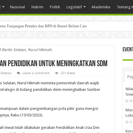
k
Nasional
Hukrim
Politik
Legislatif
Akademika
Tentang 
Serta Tunjangan Pemdes dan BPD di Barsel Belum Cair
Even
 Barito Selatan, Nurul Hikmah.
kan Pendidikan untuk Meningkatkan SDM
 Selatan
Leave a comment
221 Views
Pop
o Selatan, Nurul Hikmah meminta pemerintah daerah wajib
Nila
 strategis di bidang pendidikan demi meningkatkan Sumber
Sis
30
i kemampuan dalam pengembangan pola pikir guna mengisi
Mas
nya, Rabu (15/03/2023).
Loka
11
h lewat telah dilakukan gerakan Pendidikan Anak Usia Dini
Koru