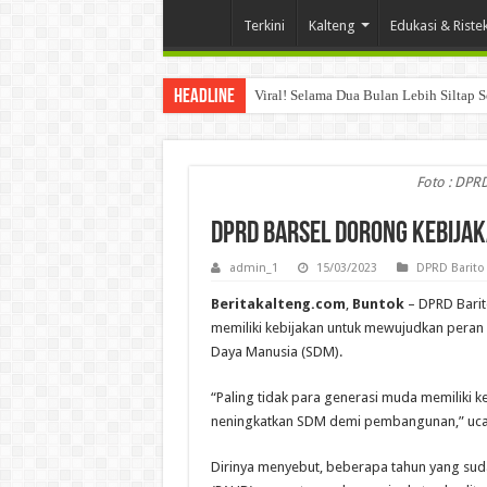
Terkini
Kalteng
Edukasi & Riste
Headline
Viral! Selama Dua Bulan Lebih Siltap 
Foto : DPRD
DPRD Barsel Dorong Kebija
admin_1
15/03/2023
DPRD Barito
Beritakalteng.com
,
Buntok
– DPRD Barit
memiliki kebijakan untuk mewujudkan peran
Daya Manusia (SDM).
“Paling tidak para generasi muda memilik
neningkatkan SDM demi pembangunan,” ucap
Dirinya menyebut, beberapa tahun yang suda