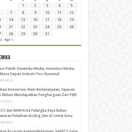
1
2
3
4
5
7
8
9
10
11
12
3
14
15
16
17
18
19
0
21
22
23
24
25
26
7
28
29
30
31
b
Apr »
emika
usi Publik: Dinamika Media, Homeless Media,
Masa Depan Industri Pers Nasional
/05/2026
kasi Konservasi Alam Berkelanjutan, Yayasan
u Welum Mendapatkan Penghargaan Dari PBB
/12/2025
ECS dan MAN Kota Palangka Raya Bahas
waran Pelatihan Koding dan AI Untuk Guru
/08/2025
ankan Program Kemendikdasmen, HAFECS Gelar