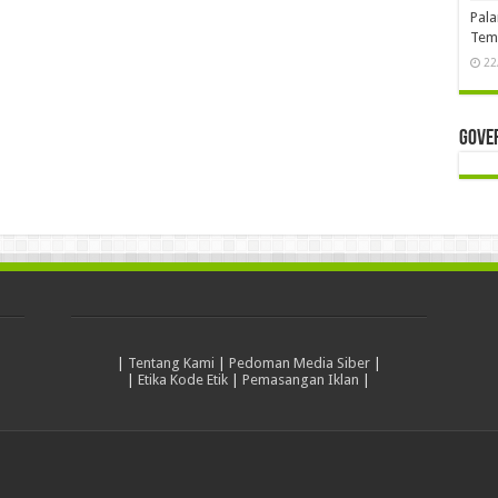
Pala
Temb
22
Gove
|
Tentang Kami
|
Pedoman Media Siber
|
|
Etika Kode Etik
|
Pemasangan Iklan
|