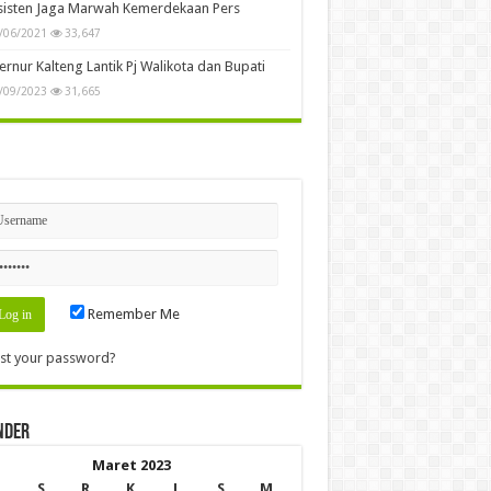
sisten Jaga Marwah Kemerdekaan Pers
/06/2021
33,647
rnur Kalteng Lantik Pj Walikota dan Bupati
/09/2023
31,665
n
Remember Me
st your password?
nder
Maret 2023
S
R
K
J
S
M