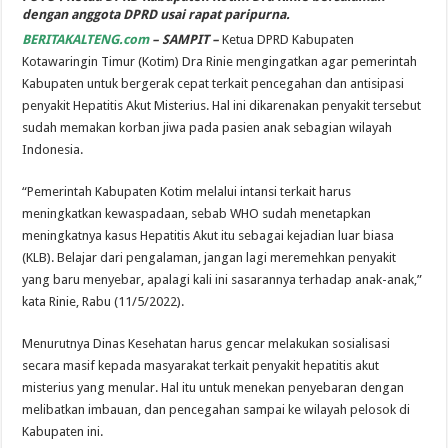
dengan anggota DPRD usai rapat paripurna.
BERITAKALTENG.com
– SAMPIT
–
Ketua DPRD Kabupaten
Kotawaringin Timur (Kotim) Dra Rinie mengingatkan agar pemerintah
Kabupaten untuk bergerak cepat terkait pencegahan dan antisipasi
penyakit Hepatitis Akut Misterius. Hal ini dikarenakan penyakit tersebut
sudah memakan korban jiwa pada pasien anak sebagian wilayah
Indonesia.
“Pemerintah Kabupaten Kotim melalui intansi terkait harus
meningkatkan kewaspadaan, sebab WHO sudah menetapkan
meningkatnya kasus Hepatitis Akut itu sebagai kejadian luar biasa
(KLB). Belajar dari pengalaman, jangan lagi meremehkan penyakit
yang baru menyebar, apalagi kali ini sasarannya terhadap anak-anak,”
kata Rinie, Rabu (11/5/2022).
Menurutnya Dinas Kesehatan harus gencar melakukan sosialisasi
secara masif kepada masyarakat terkait penyakit hepatitis akut
misterius yang menular. Hal itu untuk menekan penyebaran dengan
melibatkan imbauan, dan pencegahan sampai ke wilayah pelosok di
Kabupaten ini.