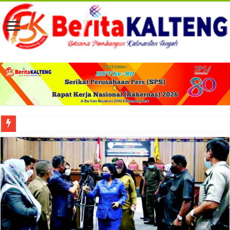
Viral! Selama Dua Bulan Lebih Siltap Serta Tunjangan Pemdes dan BPD di Barse