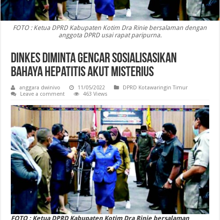
FOTO : Ketua DPRD Kabupaten Kotim Dra Rinie bersalaman dengan
anggota DPRD usai rapat paripurna.
Dinkes Diminta Gencar Sosialisasikan
Bahaya Hepatitis Akut Misterius
anggara dwinivo
11/05/2022
DPRD Kotawaringin Timur
Leave a comment
463 Views
FOTO : Ketua DPRD Kabupaten Kotim Dra Rinie bersalaman