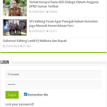
Terkait Korupsi Dana ADD Diduga Oknum Anggota
DPRD Gumas Terlibat
24/06/2021
34,844
SPS Kalteng Pesan Agar Penegak Hukum Konsisten
Jaga Marwah Kemerdekaan Pers
25/06/2021
33,671
Gubernur Kalteng Lantik Pj Walikota dan Bupati
25/09/2023
31,684
Login
Remember Me
Lost your password?