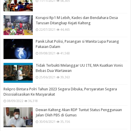
11/11/2021
58,305
Korupsi Rp1 M Lebih, Kades dan Bendahara Desa
Tarusan Ditangkap Kejati Kalteng
22/07/2021
44,465
Panik Lihat Polisi, Pasangan si Wanita Lupa Pasang
Pakaian Dalam
09/08/2021
41,560
Tidak Terbukti Melanggar UU ITE, MA Kuatkan Vonis
Bebas Dua Wartawan
25/06/2021
39,363
Rekpro Bintara Polri Tahun 2023 Segera Dibuka, Persyaratan Segera
Disosialisasikan Ke Masyarakat
08/09/2022
36,318
Dewan Kalteng Akan RDP Tuntut Status Penggunaan
Jalan Oleh PBS di Gumas
30/06/2021
35,156