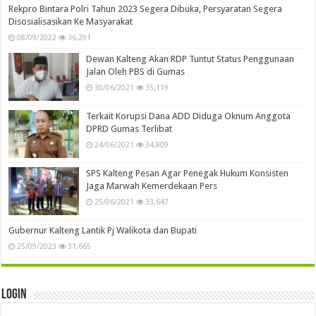
Rekpro Bintara Polri Tahun 2023 Segera Dibuka, Persyaratan Segera
Disosialisasikan Ke Masyarakat
08/09/2022
36,291
Dewan Kalteng Akan RDP Tuntut Status Penggunaan
Jalan Oleh PBS di Gumas
30/06/2021
35,119
Terkait Korupsi Dana ADD Diduga Oknum Anggota
DPRD Gumas Terlibat
24/06/2021
34,809
SPS Kalteng Pesan Agar Penegak Hukum Konsisten
Jaga Marwah Kemerdekaan Pers
25/06/2021
33,647
Gubernur Kalteng Lantik Pj Walikota dan Bupati
25/09/2023
31,665
Login