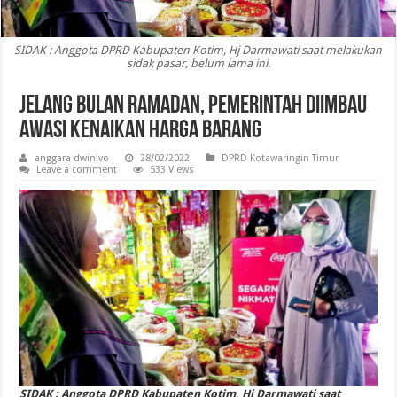
SIDAK : Anggota DPRD Kabupaten Kotim, Hj Darmawati saat melakukan
sidak pasar, belum lama ini.
Jelang Bulan Ramadan, Pemerintah Diimbau
Awasi Kenaikan Harga Barang
anggara dwinivo
28/02/2022
DPRD Kotawaringin Timur
Leave a comment
533 Views
SIDAK : Anggota DPRD Kabupaten Kotim, Hj Darmawati saat