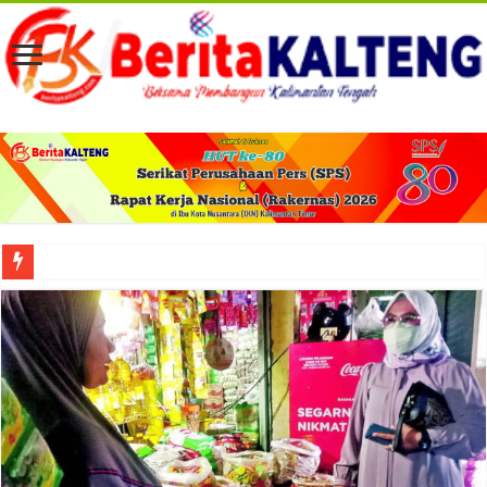
Viral! Selama Dua Bulan Lebih Siltap Serta Tunjangan Pemdes dan BPD di Barse