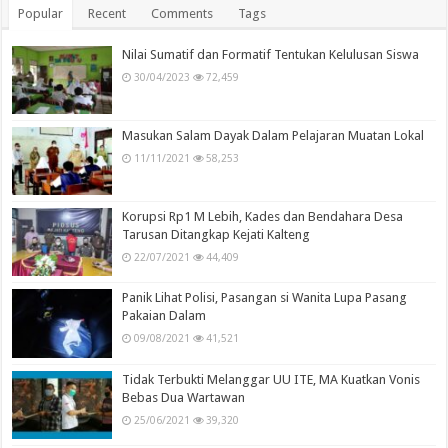
Popular
Recent
Comments
Tags
Nilai Sumatif dan Formatif Tentukan Kelulusan Siswa
30/04/2023
72,459
Masukan Salam Dayak Dalam Pelajaran Muatan Lokal
11/11/2021
58,253
Korupsi Rp1 M Lebih, Kades dan Bendahara Desa
Tarusan Ditangkap Kejati Kalteng
22/07/2021
44,409
Panik Lihat Polisi, Pasangan si Wanita Lupa Pasang
Pakaian Dalam
09/08/2021
41,521
Tidak Terbukti Melanggar UU ITE, MA Kuatkan Vonis
Bebas Dua Wartawan
25/06/2021
39,320