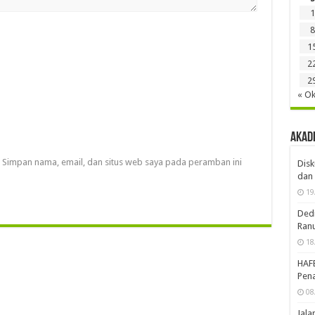
1
8
1
2
2
« Ok
Akad
Simpan nama, email, dan situs web saya pada peramban ini
Disk
dan 
19
Dedi
Ran
18
HAF
Pena
08
Jal