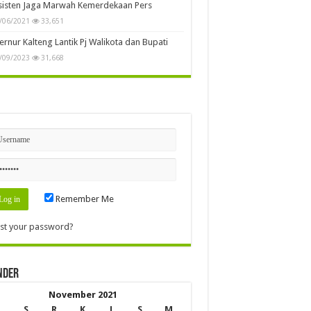
sisten Jaga Marwah Kemerdekaan Pers
/06/2021
33,651
rnur Kalteng Lantik Pj Walikota dan Bupati
/09/2023
31,668
n
Remember Me
st your password?
nder
November 2021
S
R
K
J
S
M