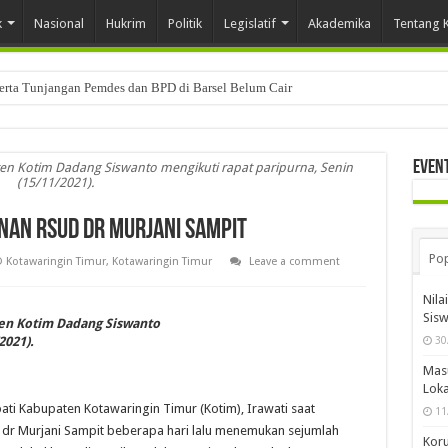
k
Nasional
Hukrim
Politik
Legislatif
Akademika
Tentang 
Serta Tunjangan Pemdes dan BPD di Barsel Belum Cair
Even
en Kotim Dadang Siswanto mengikuti rapat paripurna, Senin
(15/11/2021).
an RSUD dr Murjani Sampit
Pop
 Kotawaringin Timur
,
Kotawaringin Timur
Leave a comment
Nila
Sis
ten Kotim Dadang Siswanto
30
2021).
Mas
Loka
ati Kabupaten Kotawaringin Timur (Kotim), Irawati saat
11
dr Murjani Sampit beberapa hari lalu menemukan sejumlah
Koru