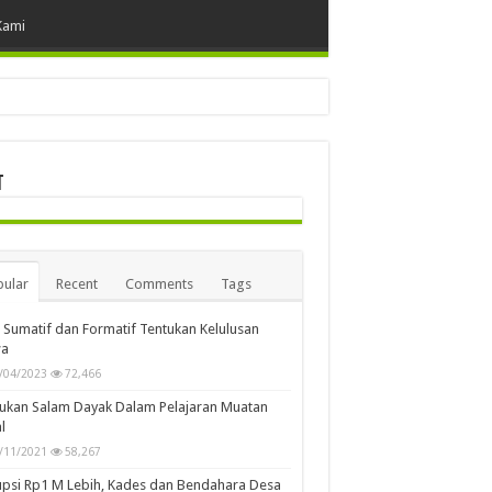
Kami
t
ular
Recent
Comments
Tags
i Sumatif dan Formatif Tentukan Kelulusan
wa
/04/2023
72,466
ukan Salam Dayak Dalam Pelajaran Muatan
l
/11/2021
58,267
psi Rp1 M Lebih, Kades dan Bendahara Desa