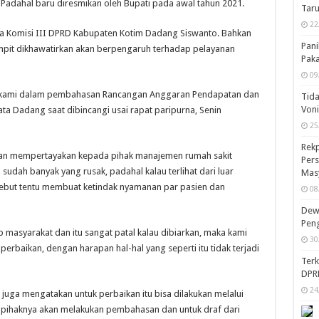
Padahal baru diresmikan oleh Bupati pada awal tahun 2021.
Taru
22
a Komisi III DPRD Kabupaten Kotim Dadang Siswanto. Bahkan
Pani
mpit dikhawatirkan akan berpengaruh terhadap pelayanan
Pak
09
eri kami dalam pembahasan Rancangan Anggaran Pendapatan dan
Tida
Von
ata Dadang saat dibincangi usai rapat paripurna, Senin
25
Rekp
akan mempertayakan kepada pihak manajemen rumah sakit
Pers
udah banyak yang rusak, padahal kalau terlihat dari luar
Mas
ersebut tentu membuat ketindak nyamanan par pasien dan
08
Dewa
Peng
masyarakat dan itu sangat patal kalau dibiarkan, maka kami
30
rbaikan, dengan harapan hal-hal yang seperti itu tidak terjadi
Ter
DPR
24
i juga mengatakan untuk perbaikan itu bisa dilakukan melalui
i pihaknya akan melakukan pembahasan dan untuk draf dari