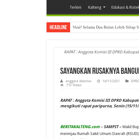
Terkini
Kalteng
Edukasi & Riste
Headline
Viral! Selama Dua Bulan Lebih Siltap 
RAPAT : Anggota Komisi III DPRD Kabupat
Sayangkan Rusaknya Bangun
anggara dwinivo
16/11/2021
DPRD
772 Views
RAPAT : Anggota Komisi III DPRD Kabupa
mengikuti rapat paripurna, Senin (15/11/
BERITAKALTENG.com
– SAMPIT –
Wakil Bup
meninjau Rumah Sakit Umum Daerah (RSUD) 