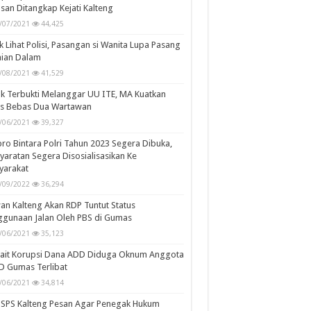
san Ditangkap Kejati Kalteng
/07/2021
44,425
k Lihat Polisi, Pasangan si Wanita Lupa Pasang
aian Dalam
/08/2021
41,529
k Terbukti Melanggar UU ITE, MA Kuatkan
is Bebas Dua Wartawan
/06/2021
39,327
ro Bintara Polri Tahun 2023 Segera Dibuka,
yaratan Segera Disosialisasikan Ke
yarakat
/09/2022
36,294
n Kalteng Akan RDP Tuntut Status
gunaan Jalan Oleh PBS di Gumas
/06/2021
35,123
kait Korupsi Dana ADD Diduga Oknum Anggota
D Gumas Terlibat
/06/2021
34,814
SPS Kalteng Pesan Agar Penegak Hukum