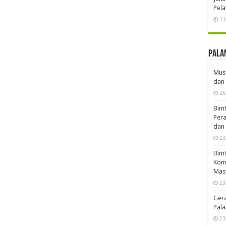
Pela
11
Pala
Musd
dan 
25
Bimt
Pera
dan 
23
Bimt
Komp
Mas
23
Ger
Pala
23