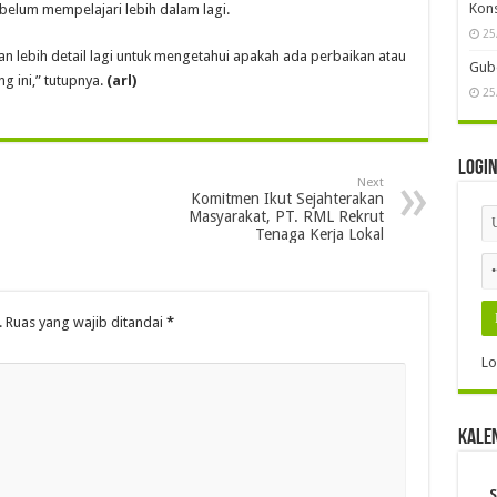
Kon
belum mempelajari lebih dalam lagi.
25
an lebih detail lagi untuk mengetahui apakah ada perbaikan atau
Gube
g ini,” tutupnya.
(arl)
25
Logi
Next
Komitmen Ikut Sejahterakan
Masyarakat, PT. RML Rekrut
Tenaga Kerja Lokal
.
Ruas yang wajib ditandai
*
Lo
Kale
S