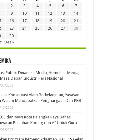
2
3
4
5
6
7
9
10
11
12
13
14
5
16
17
18
19
20
21
2
23
24
25
26
27
28
9
30
t
Des »
emika
usi Publik: Dinamika Media, Homeless Media,
Masa Depan Industri Pers Nasional
/05/2026
kasi Konservasi Alam Berkelanjutan, Yayasan
u Welum Mendapatkan Penghargaan Dari PBB
/12/2025
ECS dan MAN Kota Palangka Raya Bahas
waran Pelatihan Koding dan AI Untuk Guru
/08/2025
ankan Program Kemendikdasmen, HAFECS Gelar