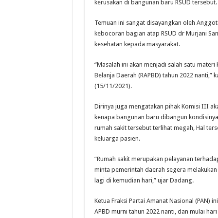
kerusakan di bangunan baru RSUD tersebut. 
Temuan ini sangat disayangkan oleh Anggot
kebocoran bagian atap RSUD dr Murjani Sa
kesehatan kepada masyarakat.
“Masalah ini akan menjadi salah satu mat
Belanja Daerah (RAPBD) tahun 2022 nanti,” k
(15/11/2021).
Dirinya juga mengatakan pihak Komisi III 
kenapa bangunan baru dibangun kondisinya s
rumah sakit tersebut terlihat megah, Hal t
keluarga pasien.
“Rumah sakit merupakan pelayanan terhadap 
minta pemerintah daerah segera melakukan pe
lagi di kemudian hari,” ujar Dadang.
Ketua Fraksi Partai Amanat Nasional (PAN) in
APBD murni tahun 2022 nanti, dan mulai har