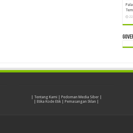
Pala
Temb
22
Gove
|
Tentang Kami
|
Pedoman Media Siber
|
|
Etika Kode Etik
|
Pemasangan Iklan
|