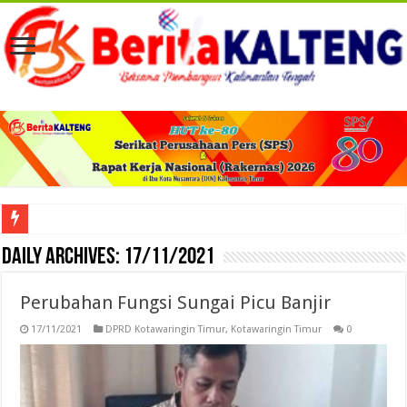
Viral! Selama Dua Bulan Lebih Siltap Serta Tunjangan Pemdes dan BPD di Barse
Daily Archives:
17/11/2021
Perubahan Fungsi Sungai Picu Banjir
17/11/2021
DPRD Kotawaringin Timur
,
Kotawaringin Timur
0