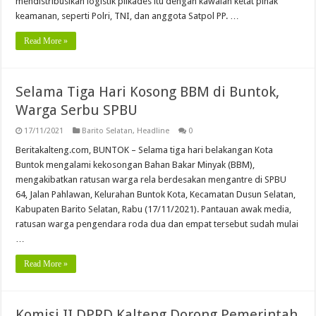
mendistribusikan logistik pilkades itu dengan kawalan ketat pihak
keamanan, seperti Polri, TNI, dan anggota Satpol PP. …
Read More »
Selama Tiga Hari Kosong BBM di Buntok,
Warga Serbu SPBU
17/11/2021
Barito Selatan
,
Headline
0
Beritakalteng.com, BUNTOK – Selama tiga hari belakangan Kota
Buntok mengalami kekosongan Bahan Bakar Minyak (BBM),
mengakibatkan ratusan warga rela berdesakan mengantre di SPBU
64, Jalan Pahlawan, Kelurahan Buntok Kota, Kecamatan Dusun Selatan,
Kabupaten Barito Selatan, Rabu (17/11/2021). Pantauan awak media,
ratusan warga pengendara roda dua dan empat tersebut sudah mulai
…
Read More »
Komisi II DPRD Kalteng Dorong Pemerintah