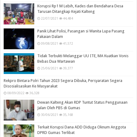
Korupsi Rp1 M Lebih, Kades dan Bendahara Desa
Tarusan Ditangkap Kejati Kalteng
22/07/2021
44,484
Panik Lihat Polisi, Pasangan si Wanita Lupa Pasang
Pakaian Dalam
09/08/2021
41,572
Tidak Terbukti Melanggar UU ITE, MA Kuatkan Vonis
Bebas Dua Wartawan
25/06/2021
39,377
Rekpro Bintara Polri Tahun 2023 Segera Dibuka, Persyaratan Segera
Disosialisasikan Ke Masyarakat
08/09/2022
36,328
Dewan Kalteng Akan RDP Tuntut Status Penggunaan
Jalan Oleh PBS di Gumas
30/06/2021
35,168
Terkait Korupsi Dana ADD Diduga Oknum Anggota
DPRD Gumas Terlibat