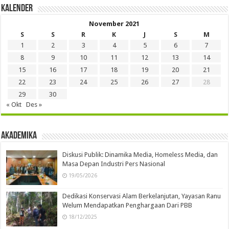
Kalender
November 2021
S
S
R
K
J
S
M
1
2
3
4
5
6
7
8
9
10
11
12
13
14
15
16
17
18
19
20
21
22
23
24
25
26
27
28
29
30
« Okt
Des »
Akademika
Diskusi Publik: Dinamika Media, Homeless Media, dan
Masa Depan Industri Pers Nasional
19/05/2026
Dedikasi Konservasi Alam Berkelanjutan, Yayasan Ranu
Welum Mendapatkan Penghargaan Dari PBB
18/12/2025