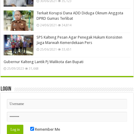
30/06/2021
35,123
Terkait Korupsi Dana ADD Diduga Oknum Anggota
DPRD Gumas Terlibat
24/06/2021
34,814
SPS Kalteng Pesan Agar Penegak Hukum Konsisten
Jaga Marwah Kemerdekaan Pers
25/06/2021
33,651
Gubernur Kalteng Lantik Pj Walikota dan Bupati
25/09/2023
31,668
Login
Remember Me