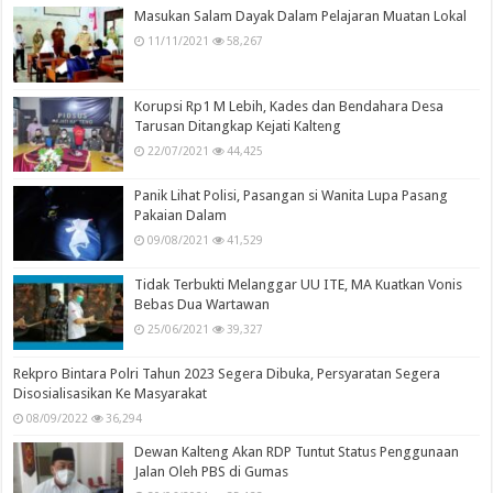
Masukan Salam Dayak Dalam Pelajaran Muatan Lokal
11/11/2021
58,267
Korupsi Rp1 M Lebih, Kades dan Bendahara Desa
Tarusan Ditangkap Kejati Kalteng
22/07/2021
44,425
Panik Lihat Polisi, Pasangan si Wanita Lupa Pasang
Pakaian Dalam
09/08/2021
41,529
Tidak Terbukti Melanggar UU ITE, MA Kuatkan Vonis
Bebas Dua Wartawan
25/06/2021
39,327
Rekpro Bintara Polri Tahun 2023 Segera Dibuka, Persyaratan Segera
Disosialisasikan Ke Masyarakat
08/09/2022
36,294
Dewan Kalteng Akan RDP Tuntut Status Penggunaan
Jalan Oleh PBS di Gumas