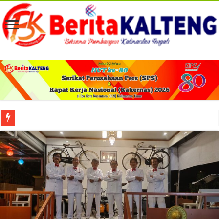
Viral! Selama Dua Bulan Lebih Siltap Serta Tunjangan Pemdes dan BPD di Barse