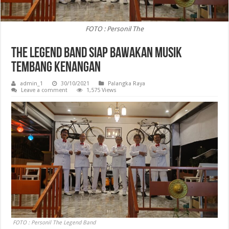
FOTO : Personil The
The Legend Band Siap Bawakan Musik
Tembang Kenangan
admin_1
30/10/2021
Palangka Raya
Leave a comment
1,575 Views
FOTO : Personil The Legend Band