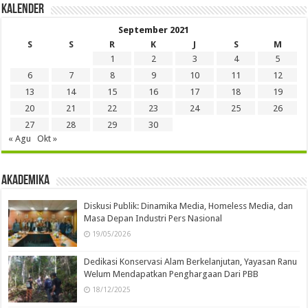
Kalender
September 2021
S
S
R
K
J
S
M
1
2
3
4
5
6
7
8
9
10
11
12
13
14
15
16
17
18
19
20
21
22
23
24
25
26
27
28
29
30
« Agu
Okt »
Akademika
Diskusi Publik: Dinamika Media, Homeless Media, dan
Masa Depan Industri Pers Nasional
19/05/2026
Dedikasi Konservasi Alam Berkelanjutan, Yayasan Ranu
Welum Mendapatkan Penghargaan Dari PBB
18/12/2025