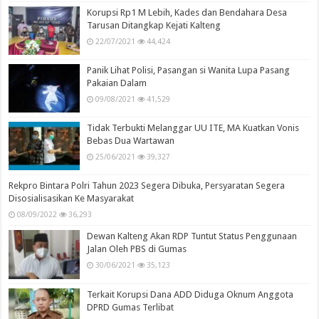
Korupsi Rp1 M Lebih, Kades dan Bendahara Desa
Tarusan Ditangkap Kejati Kalteng
22/07/2021
44,424
Panik Lihat Polisi, Pasangan si Wanita Lupa Pasang
Pakaian Dalam
09/08/2021
41,529
Tidak Terbukti Melanggar UU ITE, MA Kuatkan Vonis
Bebas Dua Wartawan
25/06/2021
39,327
Rekpro Bintara Polri Tahun 2023 Segera Dibuka, Persyaratan Segera
Disosialisasikan Ke Masyarakat
08/09/2022
36,293
Dewan Kalteng Akan RDP Tuntut Status Penggunaan
Jalan Oleh PBS di Gumas
30/06/2021
35,123
Terkait Korupsi Dana ADD Diduga Oknum Anggota
DPRD Gumas Terlibat