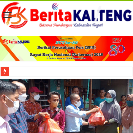
Viral! Selama Dua Bulan Lebih Siltap Serta Tunjangan Pemdes dan BPD di Barse