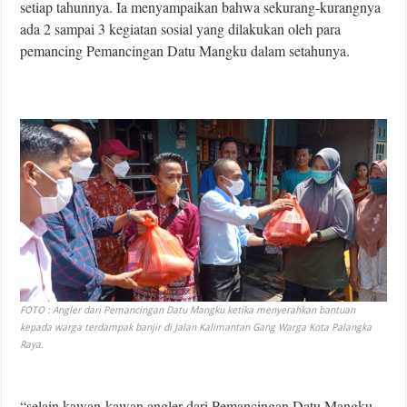
setiap tahunnya. Ia menyampaikan bahwa sekurang-kurangnya
ada 2 sampai 3 kegiatan sosial yang dilakukan oleh para
pemancing Pemancingan Datu Mangku dalam setahunya.
FOTO : Angler dari Pemancingan Datu Mangku ketika menyerahkan bantuan
kepada warga terdampak banjir di Jalan Kalimantan Gang Warga Kota Palangka
Raya.
“selain kawan-kawan angler dari Pemancingan Datu Mangku