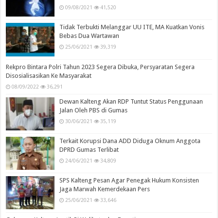
09/08/2021
41,520
Tidak Terbukti Melanggar UU ITE, MA Kuatkan Vonis
Bebas Dua Wartawan
25/06/2021
39,319
Rekpro Bintara Polri Tahun 2023 Segera Dibuka, Persyaratan Segera
Disosialisasikan Ke Masyarakat
08/09/2022
36,291
Dewan Kalteng Akan RDP Tuntut Status Penggunaan
Jalan Oleh PBS di Gumas
30/06/2021
35,119
Terkait Korupsi Dana ADD Diduga Oknum Anggota
DPRD Gumas Terlibat
24/06/2021
34,809
SPS Kalteng Pesan Agar Penegak Hukum Konsisten
Jaga Marwah Kemerdekaan Pers
25/06/2021
33,646