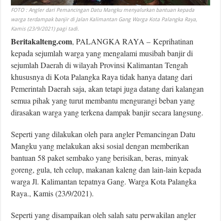
FOTO : Angler dari Pemancingan Datu Mangku menyalurkan bantuan kepada
warga terdampak banjir di Jalan Kalimantan Gang Warga Kota Palangka Raya,
Kamis (23/9/2021) pagi tadi.
Beritakalteng.com
, PALANGKA RAYA – Keprihatinan
kepada sejumlah warga yang mengalami musibah banjir di
sejumlah Daerah di wilayah Provinsi Kalimantan Tengah
khususnya di Kota Palangka Raya tidak hanya datang dari
Pemerintah Daerah saja, akan tetapi juga datang dari kalangan
semua pihak yang turut membantu mengurangi beban yang
dirasakan warga yang terkena dampak banjir secara langsung.
Seperti yang dilakukan oleh para angler Pemancingan Datu
Mangku yang melakukan aksi sosial dengan memberikan
bantuan 58 paket sembako yang berisikan, beras, minyak
goreng, gula, teh celup, makanan kaleng dan lain-lain kepada
warga Jl. Kalimantan tepatnya Gang. Warga Kota Palangka
Raya., Kamis (23/9/2021).
Seperti yang disampaikan oleh salah satu perwakilan angler