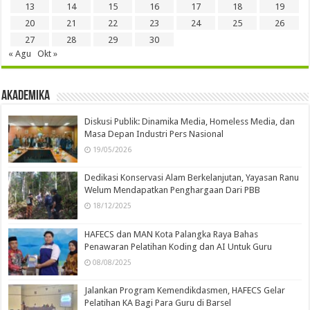
13
14
15
16
17
18
19
20
21
22
23
24
25
26
27
28
29
30
« Agu
Okt »
Akademika
Diskusi Publik: Dinamika Media, Homeless Media, dan
Masa Depan Industri Pers Nasional
19/05/2026
Dedikasi Konservasi Alam Berkelanjutan, Yayasan Ranu
Welum Mendapatkan Penghargaan Dari PBB
18/12/2025
HAFECS dan MAN Kota Palangka Raya Bahas
Penawaran Pelatihan Koding dan AI Untuk Guru
08/08/2025
Jalankan Program Kemendikdasmen, HAFECS Gelar
Pelatihan KA Bagi Para Guru di Barsel