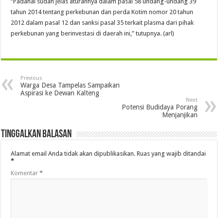
“Padahal sudah jelas aturannya dalam pasal 58 undang-undang 39
tahun 2014 tentang perkebunan dan perda Kotim nomor 20 tahun
2012 dalam pasal 12 dan sanksi pasal 35 terkait plasma dari pihak
perkebunan yang berinvestasi di daerah ini,” tutupnya. (arl)
Previous
Warga Desa Tampelas Sampaikan
Aspirasi ke Dewan Kalteng
Next
Potensi Budidaya Porang
Menjanjikan
Tinggalkan Balasan
Alamat email Anda tidak akan dipublikasikan.
Ruas yang wajib ditandai
*
Komentar
*