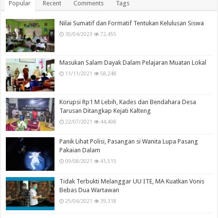
Popular
Recent
Comments
Tags
Nilai Sumatif dan Formatif Tentukan Kelulusan Siswa
30/04/2023
72,455
Masukan Salam Dayak Dalam Pelajaran Muatan Lokal
11/11/2021
58,248
Korupsi Rp1 M Lebih, Kades dan Bendahara Desa
Tarusan Ditangkap Kejati Kalteng
22/07/2021
44,408
Panik Lihat Polisi, Pasangan si Wanita Lupa Pasang
Pakaian Dalam
09/08/2021
41,515
Tidak Terbukti Melanggar UU ITE, MA Kuatkan Vonis
Bebas Dua Wartawan
25/06/2021
39,318