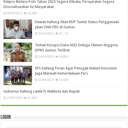
Rekpro Bintara Polri Tahun 2023 Segera Dibuka, Persyaratan Segera
Disosialisasikan Ke Masyarakat
08/09/2022
36,289
Dewan Kalteng Akan RDP Tuntut Status Penggunaan
Jalan Oleh PBS di Gumas
30/06/2021
35,113
Terkait Korupsi Dana ADD Diduga Oknum Anggota
DPRD Gumas Terlibat
24/06/2021
34,806
SPS Kalteng Pesan Agar Penegak Hukum Konsisten
Jaga Marwah Kemerdekaan Pers
25/06/2021
33,644
Gubernur Kalteng Lantik Pj Walikota dan Bupati
25/09/2023
31,664
Login