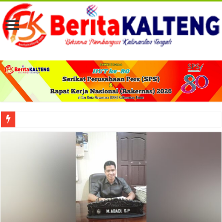
Viral! Selama Dua Bulan Lebih Siltap Serta Tunjangan Pemdes dan BPD di Barse