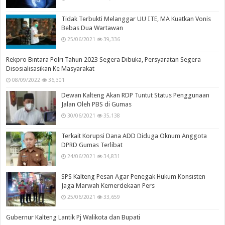
Tidak Terbukti Melanggar UU ITE, MA Kuatkan Vonis
Bebas Dua Wartawan
25/06/2021
39,336
Rekpro Bintara Polri Tahun 2023 Segera Dibuka, Persyaratan Segera
Disosialisasikan Ke Masyarakat
08/09/2022
36,301
Dewan Kalteng Akan RDP Tuntut Status Penggunaan
Jalan Oleh PBS di Gumas
30/06/2021
35,138
Terkait Korupsi Dana ADD Diduga Oknum Anggota
DPRD Gumas Terlibat
24/06/2021
34,831
SPS Kalteng Pesan Agar Penegak Hukum Konsisten
Jaga Marwah Kemerdekaan Pers
25/06/2021
33,659
Gubernur Kalteng Lantik Pj Walikota dan Bupati