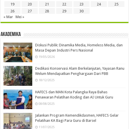
19
20
21
22
23
24
25
26
27
28
29
30
« Mar
Mei »
Akademika
Diskusi Publik: Dinamika Media, Homeless Media, dan
Masa Depan Industri Pers Nasional
19/05/2026
Dedikasi Konservasi Alam Berkelanjutan, Yayasan Ranu
Welum Mendapatkan Penghargaan Dari PBB
18/12/2025
HAFECS dan MAN Kota Palangka Raya Bahas
Penawaran Pelatihan Koding dan AI Untuk Guru
08/08/2025
Jalankan Program Kemendikdasmen, HAFECS Gelar
Pelatihan KA Bagi Para Guru di Barsel
11/07/2025