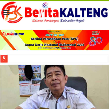
Viral! Selama Dua Bulan Lebih Siltap Serta Tunjangan Pemdes dan BPD di Barse