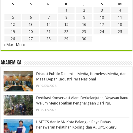
S
S
R
K
J
S
M
1
2
3
4
5
6
7
8
9
10
11
12
13
14
15
16
17
18
19
20
21
22
23
24
25
26
27
28
29
30
« Mar
Mei »
Akademika
Diskusi Publik: Dinamika Media, Homeless Media, dan
Masa Depan Industri Pers Nasional
19/05/2026
Dedikasi Konservasi Alam Berkelanjutan, Yayasan Ranu
Welum Mendapatkan Penghargaan Dari PBB
18/12/2025
HAFECS dan MAN Kota Palangka Raya Bahas
Penawaran Pelatihan Koding dan AI Untuk Guru