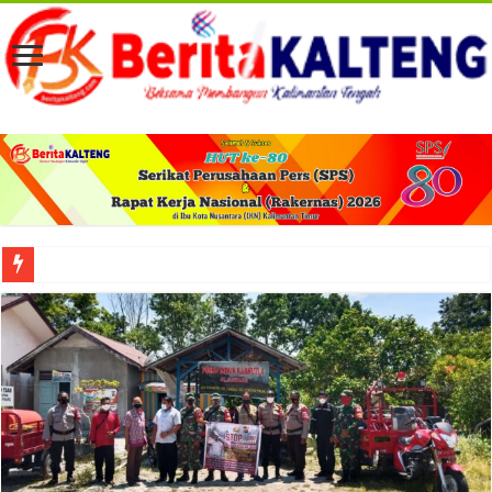
Viral! Selama Dua Bulan Lebih Siltap Serta Tunjangan Pemdes dan BPD di Barse