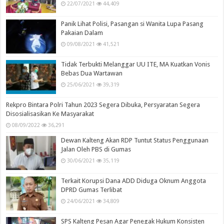
22/07/2021
44,409
Panik Lihat Polisi, Pasangan si Wanita Lupa Pasang
Pakaian Dalam
09/08/2021
41,521
Tidak Terbukti Melanggar UU ITE, MA Kuatkan Vonis
Bebas Dua Wartawan
25/06/2021
39,319
Rekpro Bintara Polri Tahun 2023 Segera Dibuka, Persyaratan Segera
Disosialisasikan Ke Masyarakat
08/09/2022
36,291
Dewan Kalteng Akan RDP Tuntut Status Penggunaan
Jalan Oleh PBS di Gumas
30/06/2021
35,119
Terkait Korupsi Dana ADD Diduga Oknum Anggota
DPRD Gumas Terlibat
24/06/2021
34,809
SPS Kalteng Pesan Agar Penegak Hukum Konsisten