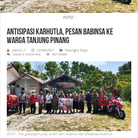
FOTO :
Antisipasi Karhutla, Pesan Babinsa Ke
Warga Tanjung Pinang
admin_1
23/04/2021
Palangka Raya
Leave a comment
667 Views
FOTO : Tim gabungan yang terdiri dari Babinsa dan Bhabinkamtibmas