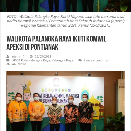
FOTO : Walikota Palangka Raya, Fairid Naparin saat foto bersama usai
hadiri Komwil V Asosiasi Pemerintah Kota Seluruh Indonesia (Apeksi)
Regional Kalimantan tahun 2021, Kamis (25/3/2021).
Walikota Palangka Raya Ikuti Komwil
Apeksi di Pontianak
admin_1
25/03/2021
DPRD Kota Palangka Raya
,
Palangka Raya
Leave a comment
448 Views