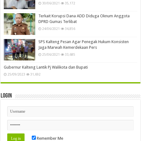
30/06/2021
35,172
Terkait Korupsi Dana ADD Diduga Oknum Anggota
DPRD Gumas Terlibat
24/06/2021
34,856
SPS Kalteng Pesan Agar Penegak Hukum Konsisten
Jaga Marwah Kemerdekaan Pers
25/06/2021
33,685
Gubernur Kalteng Lantik Pj Walikota dan Bupati
25/09/2023
31,692
Login
Remember Me