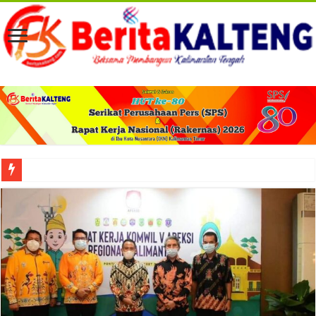
Viral! Selama Dua Bulan Lebih Siltap Serta Tunjangan Pemdes dan BPD di Barse