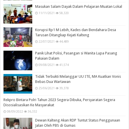
Masukan Salam Dayak Dalam Pelajaran Muatan Lokal
11/11/2021
58,320
Korupsi Rp1 M Lebih, Kades dan Bendahara Desa
Tarusan Ditangkap Kejati Kalteng
22/07/2021
44,489
Panik Lihat Polisi, Pasangan si Wanita Lupa Pasang
Pakaian Dalam
09/08/2021
41,574
Tidak Terbukti Melanggar UU ITE, MA Kuatkan Vonis
Bebas Dua Wartawan
25/06/2021
39,378
Rekpro Bintara Polri Tahun 2023 Segera Dibuka, Persyaratan Segera
Disosialisasikan Ke Masyarakat
08/09/2022
36,332
Dewan Kalteng Akan RDP Tuntut Status Penggunaan
Jalan Oleh PBS di Gumas