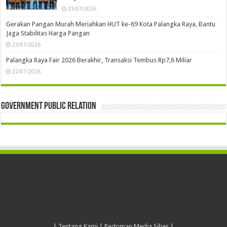
08/08/2025
Jalankan Program Kemendikdasmen, HAFECS Gelar
Pelatihan KA Bagi Para Guru di Barsel
11/07/2025
Palangka Raya
Musda XI Golkar Palangka Raya Perkuat Soliditas dan
Arah Organisasi ke Depan
25/07/2026
Bimtek Penguatan Kapasitas Mediator Perkuat Peran
ASN dalam Mewujudkan Stabilitas Sosial dan
Pelayanan Publik Berkualitas
23/07/2026
Bimtek Penguatan Kapasitas Mediator Tingkatkan
Kompetensi ASN dalam Penyelesaian Konflik
Masyarakat
23/07/2026