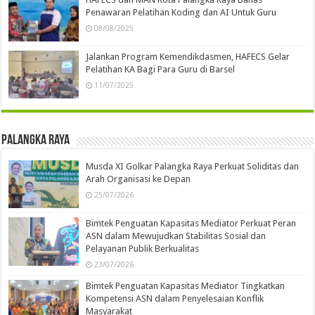
Maret 2021
S
S
R
K
J
S
M
1
2
3
4
5
6
7
8
9
10
11
12
13
14
15
16
17
18
19
20
21
22
23
24
25
26
27
28
29
30
31
« Feb
Apr »
Akademika
Diskusi Publik: Dinamika Media, Homeless Media, dan
Masa Depan Industri Pers Nasional
19/05/2026
Dedikasi Konservasi Alam Berkelanjutan, Yayasan Ranu
Welum Mendapatkan Penghargaan Dari PBB
18/12/2025
HAFECS dan MAN Kota Palangka Raya Bahas
Penawaran Pelatihan Koding dan AI Untuk Guru