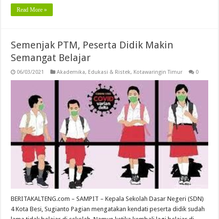
Read More »
Semenjak PTM, Peserta Didik Makin
Semangat Belajar
06/03/2021
Akademika
,
Edukasi & Ristek
,
Kotawaringin Timur
0
BERITAKALTENG.com – SAMPIT – Kepala Sekolah Dasar Negeri (SDN)
4 Kota Besi, Sugianto Pagian mengatakan kendati peserta didik sudah