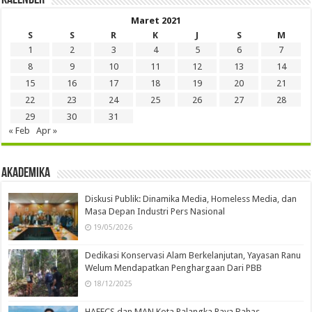
SPS Kalteng Pesan Agar Penegak Hukum Konsisten
Jaga Marwah Kemerdekaan Pers
25/06/2021
33,648
Gubernur Kalteng Lantik Pj Walikota dan Bupati
25/09/2023
31,666
Login
Remember Me
Lost your password?
Kalender