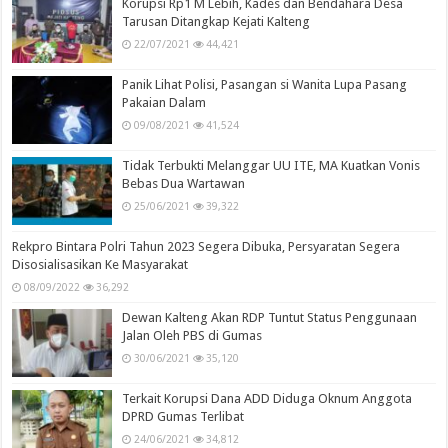
Popular
Recent
Comments
Tags
Nilai Sumatif dan Formatif Tentukan Kelulusan Siswa
30/04/2023
72,462
Masukan Salam Dayak Dalam Pelajaran Muatan Lokal
11/11/2021
58,260
Korupsi Rp1 M Lebih, Kades dan Bendahara Desa
Tarusan Ditangkap Kejati Kalteng