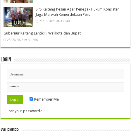
22/07/2021
44,421
Panik Lihat Polisi, Pasangan si Wanita Lupa Pasang
Pakaian Dalam
09/08/2021
41,524
Tidak Terbukti Melanggar UU ITE, MA Kuatkan Vonis
Bebas Dua Wartawan
25/06/2021
39,322
Rekpro Bintara Polri Tahun 2023 Segera Dibuka, Persyaratan Segera
Disosialisasikan Ke Masyarakat
08/09/2022
36,292
Dewan Kalteng Akan RDP Tuntut Status Penggunaan
Jalan Oleh PBS di Gumas
30/06/2021
35,120
Terkait Korupsi Dana ADD Diduga Oknum Anggota
DPRD Gumas Terlibat
24/06/2021
34,812