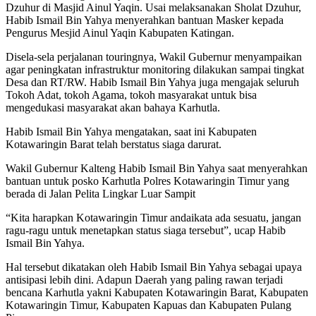
Dzuhur di Masjid Ainul Yaqin. Usai melaksanakan Sholat Dzuhur,
Habib Ismail Bin Yahya menyerahkan bantuan Masker kepada
Pengurus Mesjid Ainul Yaqin Kabupaten Katingan.
Disela-sela perjalanan touringnya, Wakil Gubernur menyampaikan
agar peningkatan infrastruktur monitoring dilakukan sampai tingkat
Desa dan RT/RW. Habib Ismail Bin Yahya juga mengajak seluruh
Tokoh Adat, tokoh Agama, tokoh masyarakat untuk bisa
mengedukasi masyarakat akan bahaya Karhutla.
Habib Ismail Bin Yahya mengatakan, saat ini Kabupaten
Kotawaringin Barat telah berstatus siaga darurat.
Wakil Gubernur Kalteng Habib Ismail Bin Yahya saat menyerahkan
bantuan untuk posko Karhutla Polres Kotawaringin Timur yang
berada di Jalan Pelita Lingkar Luar Sampit
“Kita harapkan Kotawaringin Timur andaikata ada sesuatu, jangan
ragu-ragu untuk menetapkan status siaga tersebut”, ucap Habib
Ismail Bin Yahya.
Hal tersebut dikatakan oleh Habib Ismail Bin Yahya sebagai upaya
antisipasi lebih dini. Adapun Daerah yang paling rawan terjadi
bencana Karhutla yakni Kabupaten Kotawaringin Barat, Kabupaten
Kotawaringin Timur, Kabupaten Kapuas dan Kabupaten Pulang