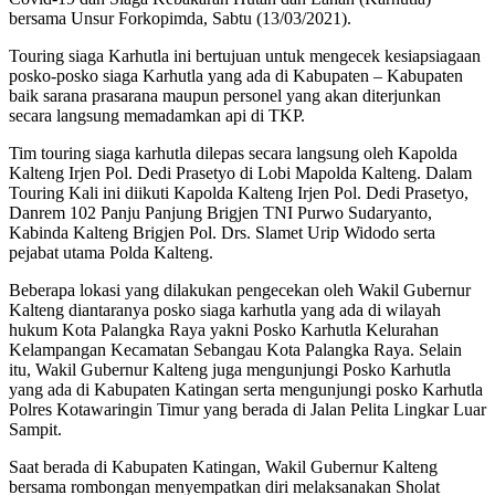
bersama Unsur Forkopimda, Sabtu (13/03/2021).
Touring siaga Karhutla ini bertujuan untuk mengecek kesiapsiagaan
posko-posko siaga Karhutla yang ada di Kabupaten – Kabupaten
baik sarana prasarana maupun personel yang akan diterjunkan
secara langsung memadamkan api di TKP.
Tim touring siaga karhutla dilepas secara langsung oleh Kapolda
Kalteng Irjen Pol. Dedi Prasetyo di Lobi Mapolda Kalteng. Dalam
Touring Kali ini diikuti Kapolda Kalteng Irjen Pol. Dedi Prasetyo,
Danrem 102 Panju Panjung Brigjen TNI Purwo Sudaryanto,
Kabinda Kalteng Brigjen Pol. Drs. Slamet Urip Widodo serta
pejabat utama Polda Kalteng.
Beberapa lokasi yang dilakukan pengecekan oleh Wakil Gubernur
Kalteng diantaranya posko siaga karhutla yang ada di wilayah
hukum Kota Palangka Raya yakni Posko Karhutla Kelurahan
Kelampangan Kecamatan Sebangau Kota Palangka Raya. Selain
itu, Wakil Gubernur Kalteng juga mengunjungi Posko Karhutla
yang ada di Kabupaten Katingan serta mengunjungi posko Karhutla
Polres Kotawaringin Timur yang berada di Jalan Pelita Lingkar Luar
Sampit.
Saat berada di Kabupaten Katingan, Wakil Gubernur Kalteng
bersama rombongan menyempatkan diri melaksanakan Sholat