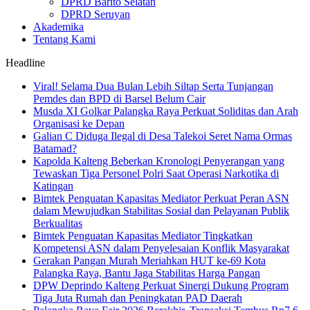
DPRD Barito Selatan
DPRD Seruyan
Akademika
Tentang Kami
Headline
Viral! Selama Dua Bulan Lebih Siltap Serta Tunjangan
Pemdes dan BPD di Barsel Belum Cair
Musda XI Golkar Palangka Raya Perkuat Soliditas dan Arah
Organisasi ke Depan
Galian C Diduga Ilegal di Desa Talekoi Seret Nama Ormas
Batamad?
Kapolda Kalteng Beberkan Kronologi Penyerangan yang
Tewaskan Tiga Personel Polri Saat Operasi Narkotika di
Katingan
Bimtek Penguatan Kapasitas Mediator Perkuat Peran ASN
dalam Mewujudkan Stabilitas Sosial dan Pelayanan Publik
Berkualitas
Bimtek Penguatan Kapasitas Mediator Tingkatkan
Kompetensi ASN dalam Penyelesaian Konflik Masyarakat
Gerakan Pangan Murah Meriahkan HUT ke-69 Kota
Palangka Raya, Bantu Jaga Stabilitas Harga Pangan
DPW Deprindo Kalteng Perkuat Sinergi Dukung Program
Tiga Juta Rumah dan Peningkatan PAD Daerah