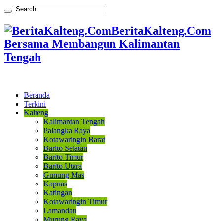
BeritaKalteng.Com
Bersama Membangun Kalimantan
Tengah
Beranda
Terkini
Kalteng
Kalimantan Tengah
Palangka Raya
Kotawaringin Barat
Barito Selatan
Barito Timur
Barito Utara
Gunung Mas
Kapuas
Katingan
Kotawaringin Timur
Lamandau
Murung Raya