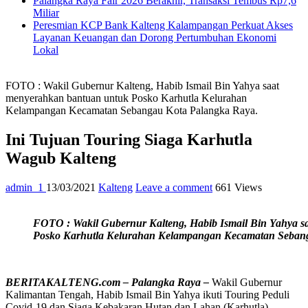
Palangka Raya Fair 2026 Berakhir, Transaksi Tembus Rp7,6
Miliar
Peresmian KCP Bank Kalteng Kalampangan Perkuat Akses
Layanan Keuangan dan Dorong Pertumbuhan Ekonomi
Lokal
FOTO : Wakil Gubernur Kalteng, Habib Ismail Bin Yahya saat
menyerahkan bantuan untuk Posko Karhutla Kelurahan
Kelampangan Kecamatan Sebangau Kota Palangka Raya.
Ini Tujuan Touring Siaga Karhutla
Wagub Kalteng
admin_1
13/03/2021
Kalteng
Leave a comment
661 Views
FOTO : Wakil Gubernur Kalteng, Habib Ismail Bin Yahya 
Posko Karhutla Kelurahan Kelampangan Kecamatan Sebang
BERITAKALTENG.com – Palangka Raya –
Wakil Gubernur
Kalimantan Tengah, Habib Ismail Bin Yahya ikuti Touring Peduli
Covid-19 dan Siaga Kebakaran Hutan dan Lahan (Karhutla)