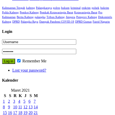
Kalimantan Tengah
kalteng
Palangkaraya
polres
hukum
kriminal
reskrim
polsek
hukrim
Polda Kalteng
Pemkot Kalteng
Pemkab Kotawaringin Barat
Kotawaringin Barat
Pro
Kalimantan
Berita Kalteng
palangka
Tribun Kalteng
Ampera
Pemprov Kalteng
Diskominfo
Kalteng
DPRD
Palangka Raya
Dampak Pandemi COVID-19
DPRD Gumas
Fairid Naparin
Login
Remember Me
Lost your password?
Kalender
Maret 2021
S
S
R
K
J
S
M
1
2
3
4
5
6
7
8
9
10
11
12
13
14
15
16
17
18
19
20
21