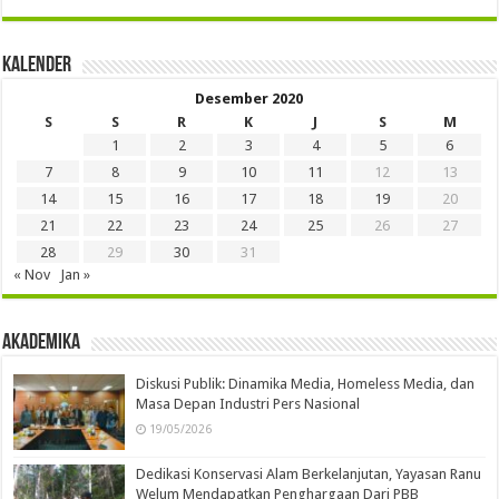
Kalender
Desember 2020
S
S
R
K
J
S
M
1
2
3
4
5
6
7
8
9
10
11
12
13
14
15
16
17
18
19
20
21
22
23
24
25
26
27
28
29
30
31
« Nov
Jan »
Akademika
Diskusi Publik: Dinamika Media, Homeless Media, dan
Masa Depan Industri Pers Nasional
19/05/2026
Dedikasi Konservasi Alam Berkelanjutan, Yayasan Ranu
Welum Mendapatkan Penghargaan Dari PBB