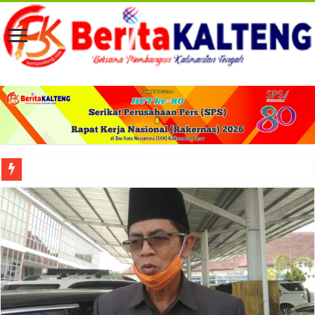
Viral! Selama Dua Bulan Lebih Siltap Serta Tunjangan Pemdes dan BPD di Barse