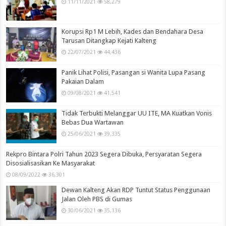
11/11/2021
58,279
Korupsi Rp1 M Lebih, Kades dan Bendahara Desa
Tarusan Ditangkap Kejati Kalteng
22/07/2021
44,436
Panik Lihat Polisi, Pasangan si Wanita Lupa Pasang
Pakaian Dalam
09/08/2021
41,541
Tidak Terbukti Melanggar UU ITE, MA Kuatkan Vonis
Bebas Dua Wartawan
25/06/2021
39,335
Rekpro Bintara Polri Tahun 2023 Segera Dibuka, Persyaratan Segera
Disosialisasikan Ke Masyarakat
08/09/2022
36,301
Dewan Kalteng Akan RDP Tuntut Status Penggunaan
Jalan Oleh PBS di Gumas
30/06/2021
35,136