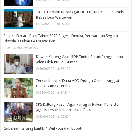
Tidak Terbukti Melanggar UU ITE, MA Kuatkan Vonis
Bebas Dua Wartawan
25/06/2021
39,326
Rekpro Bintara Polri Tahun 2023 Segera Dibuka, Persyaratan Segera
Disosialisasikan Ke Masyarakat
08/09/2022
36,293
Dewan Kalteng Akan RDP Tuntut Status Penggunaan
Jalan Oleh PBS di Gumas
30/06/2021
35,122
Terkait Korupsi Dana ADD Diduga Oknum Anggota
DPRD Gumas Terlibat
24/06/2021
34,814
SPS Kalteng Pesan Agar Penegak Hukum Konsisten
Jaga Marwah Kemerdekaan Pers
25/06/2021
33,651
Gubernur Kalteng Lantik Pj Walikota dan Bupati