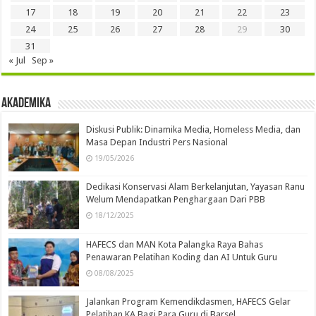
17
18
19
20
21
22
23
24
25
26
27
28
29
30
31
« Jul
Sep »
Akademika
Diskusi Publik: Dinamika Media, Homeless Media, dan
Masa Depan Industri Pers Nasional
19/05/2026
Dedikasi Konservasi Alam Berkelanjutan, Yayasan Ranu
Welum Mendapatkan Penghargaan Dari PBB
18/12/2025
HAFECS dan MAN Kota Palangka Raya Bahas
Penawaran Pelatihan Koding dan AI Untuk Guru
08/08/2025
Jalankan Program Kemendikdasmen, HAFECS Gelar
Pelatihan KA Bagi Para Guru di Barsel