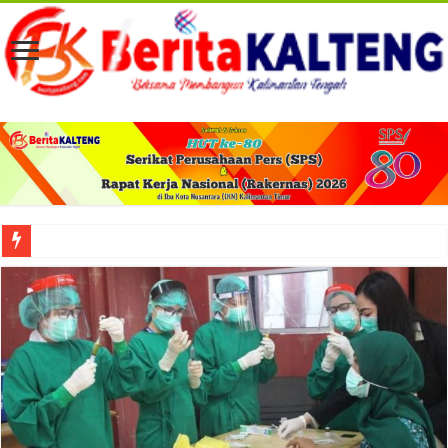
Viral! Selama Dua Bulan Lebih Siltap Serta Tunjangan Pemdes dan BPD di Barse