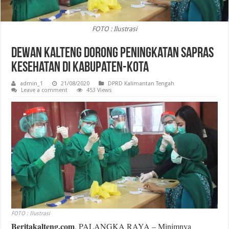
FOTO : Ilustrasi
Dewan Kalteng Dorong Peningkatan Sapras
Kesehatan Di Kabupaten-Kota
admin_1
21/08/2020
DPRD Kalimantan Tengah
Leave a comment
453 Views
FOTO : Ilustrasi
Beritakalteng.com
, PALANGKA RAYA – Minimnya