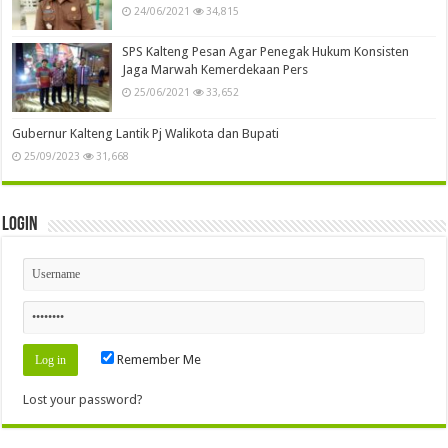
24/06/2021
34,815
SPS Kalteng Pesan Agar Penegak Hukum Konsisten
Jaga Marwah Kemerdekaan Pers
25/06/2021
33,652
Gubernur Kalteng Lantik Pj Walikota dan Bupati
25/09/2023
31,668
Login
Remember Me
Lost your password?