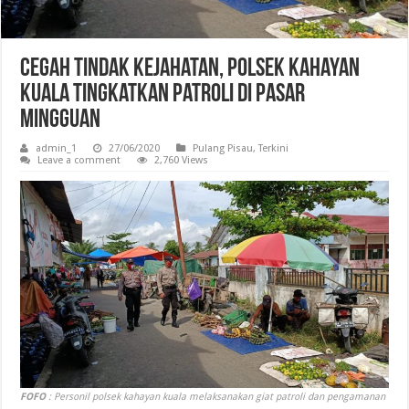
Cegah Tindak Kejahatan, Polsek Kahayan
Kuala Tingkatkan Patroli di Pasar
Mingguan
admin_1
27/06/2020
Pulang Pisau
,
Terkini
Leave a comment
2,760 Views
FOFO
: Personil polsek kahayan kuala melaksanakan giat patroli dan pengamanan