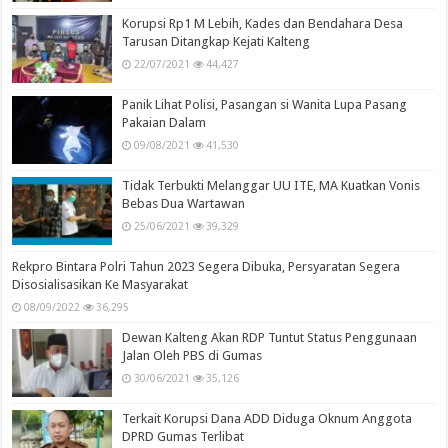
Korupsi Rp1 M Lebih, Kades dan Bendahara Desa
Tarusan Ditangkap Kejati Kalteng
22/07/2021
44,427
Panik Lihat Polisi, Pasangan si Wanita Lupa Pasang
Pakaian Dalam
09/08/2021
41,530
Tidak Terbukti Melanggar UU ITE, MA Kuatkan Vonis
Bebas Dua Wartawan
25/06/2021
39,329
Rekpro Bintara Polri Tahun 2023 Segera Dibuka, Persyaratan Segera
Disosialisasikan Ke Masyarakat
08/09/2022
36,295
Dewan Kalteng Akan RDP Tuntut Status Penggunaan
Jalan Oleh PBS di Gumas
30/06/2021
35,126
Terkait Korupsi Dana ADD Diduga Oknum Anggota
DPRD Gumas Terlibat