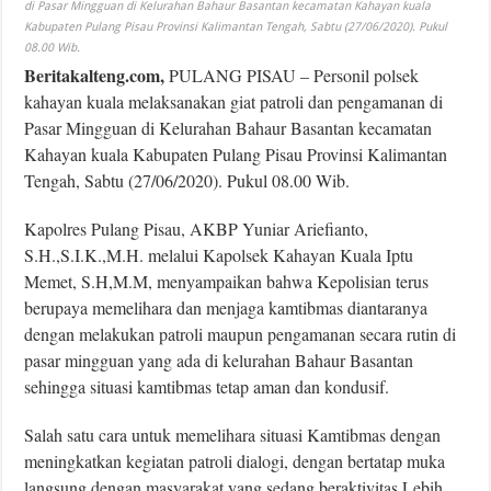
di Pasar Mingguan di Kelurahan Bahaur Basantan kecamatan Kahayan kuala
Kabupaten Pulang Pisau Provinsi Kalimantan Tengah, Sabtu (27/06/2020). Pukul
08.00 Wib.
Beritakalteng.com,
PULANG PISAU – Personil polsek
kahayan kuala melaksanakan giat patroli dan pengamanan di
Pasar Mingguan di Kelurahan Bahaur Basantan kecamatan
Kahayan kuala Kabupaten Pulang Pisau Provinsi Kalimantan
Tengah, Sabtu (27/06/2020). Pukul 08.00 Wib.
Kapolres Pulang Pisau, AKBP Yuniar Ariefianto,
S.H.,S.I.K.,M.H. melalui Kapolsek Kahayan Kuala Iptu
Memet, S.H,M.M, menyampaikan bahwa Kepolisian terus
berupaya memelihara dan menjaga kamtibmas diantaranya
dengan melakukan patroli maupun pengamanan secara rutin di
pasar mingguan yang ada di kelurahan Bahaur Basantan
sehingga situasi kamtibmas tetap aman dan kondusif.
Salah satu cara untuk memelihara situasi Kamtibmas dengan
meningkatkan kegiatan patroli dialogi, dengan bertatap muka
langsung dengan masyarakat yang sedang beraktivitas.Lebih