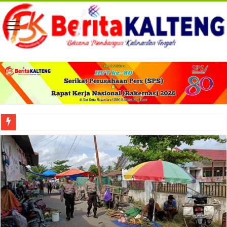
Viral! Selama Dua Bulan Lebih Siltap Serta Tunjangan Pemdes dan BPD di Barse