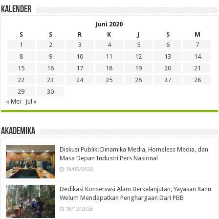
Kalender
Juni 2020
S
S
R
K
J
S
M
1
2
3
4
5
6
7
8
9
10
11
12
13
14
15
16
17
18
19
20
21
22
23
24
25
26
27
28
29
30
« Mei
Jul »
Akademika
Diskusi Publik: Dinamika Media, Homeless Media, dan
Masa Depan Industri Pers Nasional
19/05/2026
Dedikasi Konservasi Alam Berkelanjutan, Yayasan Ranu
Welum Mendapatkan Penghargaan Dari PBB
18/12/2025