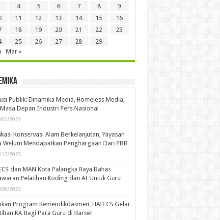
4
5
6
7
8
9
0
11
12
13
14
15
16
7
18
19
20
21
22
23
4
25
26
27
28
29
n
Mar »
emika
usi Publik: Dinamika Media, Homeless Media,
Masa Depan Industri Pers Nasional
/05/2026
kasi Konservasi Alam Berkelanjutan, Yayasan
u Welum Mendapatkan Penghargaan Dari PBB
/12/2025
ECS dan MAN Kota Palangka Raya Bahas
waran Pelatihan Koding dan AI Untuk Guru
/08/2025
ankan Program Kemendikdasmen, HAFECS Gelar
tihan KA Bagi Para Guru di Barsel