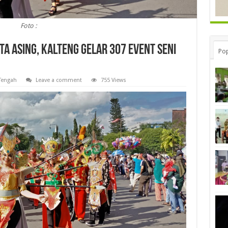
Foto :
a Asing, Kalteng Gelar 307 Event Seni
Pop
Tengah
Leave a comment
755 Views