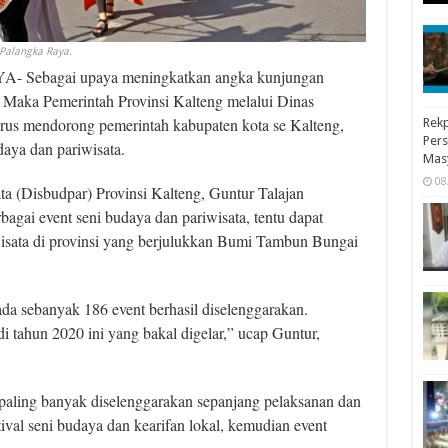
 Palangka Raya.
 Sebagai upaya meningkatkan angka kunjungan
 Maka Pemerintah Provinsi Kalteng melalui Dinas
erus mendorong pemerintah kabupaten kota se Kalteng,
Rekp
Pers
daya dan pariwisata.
Mas
08
a (Disbudpar) Provinsi Kalteng, Guntur Talajan
gai event seni budaya dan pariwisata, tentu dapat
wisata di provinsi yang berjulukkan Bumi Tambun Bungai
 ada sebanyak 186 event berhasil diselenggarakan.
 tahun 2020 ini yang bakal digelar,” ucap Guntur,
 paling banyak diselenggarakan sepanjang pelaksanan dan
stival seni budaya dan kearifan lokal, kemudian event