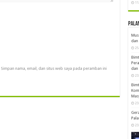
11
Pala
Musd
dan 
25
Bimt
Pera
Simpan nama, email, dan situs web saya pada peramban ini
dan 
23
Bimt
Komp
Mas
23
Ger
Pala
23