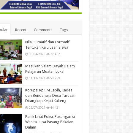
ular
Recent
Comments
Tags
Nilai Sumatif dan Formatif
Tentukan Kelulusan Siswa
30/04/2023
72,462
Masukan Salam Dayak Dalam
Pelajaran Muatan Lokal
11/11/2021
58,259
Korupsi Rp1 M Lebih, Kades
dan Bendahara Desa Tarusan
Ditangkap Kejati Kalteng
22/07/2021
44,421
Panik Lihat Polisi, Pasangan si
Wanita Lupa Pasang Pakaian
Dalam