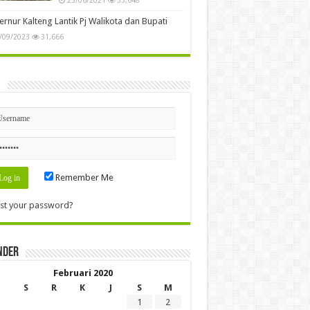
rnur Kalteng Lantik Pj Walikota dan Bupati
/09/2023
31,666
n
Remember Me
st your password?
nder
Februari 2020
S
R
K
J
S
M
1
2