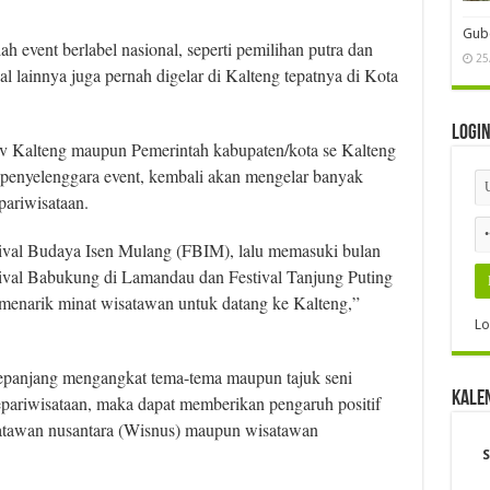
Gube
ah event berlabel nasional, seperti pemilihan putra dan
25
nal lainnya juga pernah digelar di Kalteng tepatnya di Kota
Logi
v Kalteng maupun Pemerintah kabupaten/kota se Kalteng
a penyelenggara event, kembali akan mengelar banyak
pariwisataan.
tival Budaya Isen Mulang (FBIM), lalu memasuki bulan
tival Babukung di Lamandau dan Festival Tanjung Puting
 menarik minat wisatawan untuk datang ke Kalteng,”
Lo
epanjang mengangkat tema-tema maupun tajuk seni
Kale
epariwisataan, maka dapat memberikan pengaruh positif
isatawan nusantara (Wisnus) maupun wisatawan
S