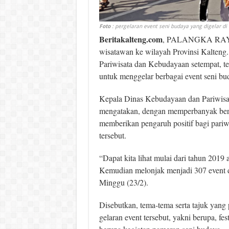
Foto
: pergelaran event seni budaya yang digelar di
Beritakalteng.com
, PALANGKA RAYA-
wisatawan ke wilayah Provinsi Kalteng.
Pariwisata dan Kebudayaan setempat, t
untuk menggelar berbagai event seni bu
Kepala Dinas Kebudayaan dan Pariwisat
mengatakan, dengan memperbanyak berba
memberikan pengaruh positif bagi pari
tersebut.
“Dapat kita lihat mulai dari tahun 2019
Kemudian melonjak menjadi 307 event di
Minggu (23/2).
Disebutkan, tema-tema serta tajuk yang
gelaran event tersebut, yakni berupa, fe