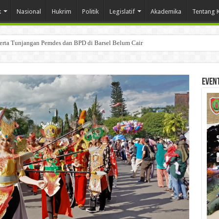
k
Nasional
Hukrim
Politik
Legislatif
Akademika
Tentang 
Serta Tunjangan Pemdes dan BPD di Barsel Belum Cair
Even