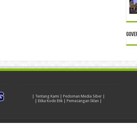
Gove
|
Tentang Kami
|
Pedoman Media Siber
|
|
Etika Kode Etik
|
Pemasangan Iklan
|