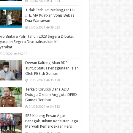
09/08/2021
41,524
Tidak Terbukti Melanggar UU
ITE, MA Kuatkan Vonis Bebas
Dua Wartawan
25/06/2021
39,322
ro Bintara Polri Tahun 2023 Segera Dibuka,
yaratan Segera Disosialisasikan Ke
yarakat
/09/2022
36,292
Dewan Kalteng Akan RDP
Tuntut Status Penggunaan Jalan
Oleh PBS di Gumas
30/06/2021
35,120
Terkait Korupsi Dana ADD
Diduga Oknum Anggota DPRD
Gumas Terlibat
24/06/2021
34,812
SPS Kalteng Pesan Agar
Penegak Hukum Konsisten Jaga
Marwah Kemerdekaan Pers
25/06/2021
33,648