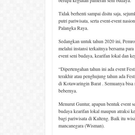
berupa kegiatan pameran seni budaya.
Tidak berhenti sampai disitu saja, sejuml
putri pariwisata, serta event-event nasio
Palangka Raya.
Sedangkan untuk tahun 2020 ini, Pemro
melalui instansi terkaitnya bersama par
event seni budaya, kearifan lokal dan ke
“Dipertengahan tahun ini ada event Fes
terakhir atau penghujung tahun ada Fes
di Kotawaringin Barat . Semuanya bisa
bebernya.
Menurut Guntur, apapun bentuk event s
budaya kearifan lokal maupun atraksi k
bagi pariwisata di Kalteng. Baik itu w
mancanegara (Wisman).