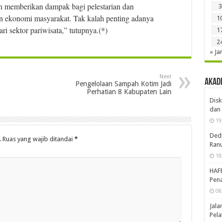
 memberikan dampak bagi pelestarian dan
3
 ekonomi masyarakat. Tak kalah penting adanya
1
ri sektor pariwisata,” tutupnya.(*)
1
2
« Ja
Next
Akad
Pengelolaan Sampah Kotim Jadi
Perhatian 8 Kabupaten Lain
Disk
dan 
19
Dedi
.
Ruas yang wajib ditandai
*
Ran
18
HAF
Pena
08
Jal
Pela