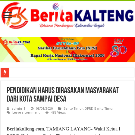
Viral! Selama Dua Bulan Lebih Siltap Serta Tunjangan Pemdes dan BPD di Barse
Pendidikan Harus Dirasakan Masyarakat
Dari Kota Sampai Desa
admin_1
08/01/2020
Barito Timur
,
DPRD Barito Timur
Leave a comment
488 Views
Beritakalteng.com
, TAMIANG LAYANG- Wakil Ketua I