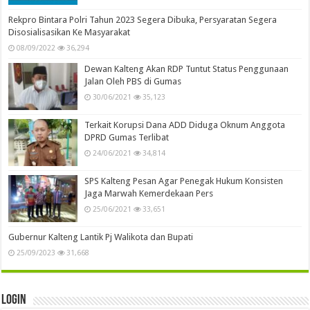
Rekpro Bintara Polri Tahun 2023 Segera Dibuka, Persyaratan Segera
Disosialisasikan Ke Masyarakat
08/09/2022
36,294
Dewan Kalteng Akan RDP Tuntut Status Penggunaan
Jalan Oleh PBS di Gumas
30/06/2021
35,123
Terkait Korupsi Dana ADD Diduga Oknum Anggota
DPRD Gumas Terlibat
24/06/2021
34,814
SPS Kalteng Pesan Agar Penegak Hukum Konsisten
Jaga Marwah Kemerdekaan Pers
25/06/2021
33,651
Gubernur Kalteng Lantik Pj Walikota dan Bupati
25/09/2023
31,668
Login