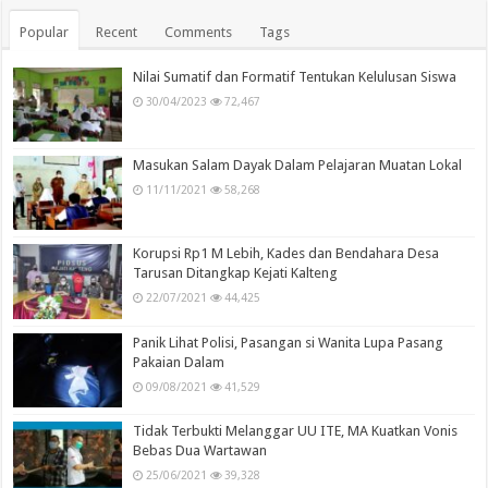
Popular
Recent
Comments
Tags
Nilai Sumatif dan Formatif Tentukan Kelulusan Siswa
30/04/2023
72,467
Masukan Salam Dayak Dalam Pelajaran Muatan Lokal
11/11/2021
58,268
Korupsi Rp1 M Lebih, Kades dan Bendahara Desa
Tarusan Ditangkap Kejati Kalteng
22/07/2021
44,425
Panik Lihat Polisi, Pasangan si Wanita Lupa Pasang
Pakaian Dalam
09/08/2021
41,529
Tidak Terbukti Melanggar UU ITE, MA Kuatkan Vonis
Bebas Dua Wartawan
25/06/2021
39,328