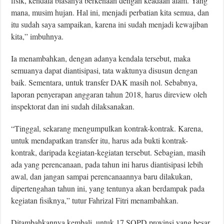
fisik, kendala biasanya berkenaan dengan keadaan alam. Yang
mana, musim hujan. Hal ini, menjadi perbatian kita semua, dan
itu sudah saya sampaikan, karena ini sudah menjadi kewajiban
kita,” imbuhnya.
Ia menambahkan, dengan adanya kendala tersebut, maka
semuanya dapat diantisipasi, tata waktunya disusun dengan
baik. Sementara, untuk transfer DAK masih nol. Sebabnya,
laporan penyerapan anggaran tahun 2018, harus direview oleh
inspektorat dan ini sudah dilaksanakan.
“Tinggal, sekarang mengumpulkan kontrak-kontrak. Karena,
untuk mendapatkan transfer itu, harus ada bukti kontrak-
kontrak, daripada kegiatan-kegiatan tersebut. Sebagian, masih
ada yang perencanaan, pada tahun ini harus diantisipasi lebih
awal, dan jangan sampai perencanaannya baru dilakukan,
dipertengahan tahun ini, yang tentunya akan berdampak pada
kegiatan fisiknya,” tutur Fahrizal Fitri menambahkan.
Ditambahkannya kembali, untuk 17 SOPD provinsi yang besar,