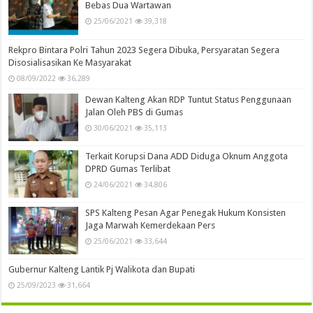
Bebas Dua Wartawan
25/06/2021
39,318
Rekpro Bintara Polri Tahun 2023 Segera Dibuka, Persyaratan Segera
Disosialisasikan Ke Masyarakat
08/09/2022
36,289
Dewan Kalteng Akan RDP Tuntut Status Penggunaan
Jalan Oleh PBS di Gumas
30/06/2021
35,113
Terkait Korupsi Dana ADD Diduga Oknum Anggota
DPRD Gumas Terlibat
24/06/2021
34,806
SPS Kalteng Pesan Agar Penegak Hukum Konsisten
Jaga Marwah Kemerdekaan Pers
25/06/2021
33,644
Gubernur Kalteng Lantik Pj Walikota dan Bupati
25/09/2023
31,664