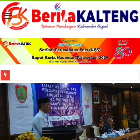
Musda XI Golkar Palangka Raya Perkuat Soliditas dan Arah Organisasi ke Depan