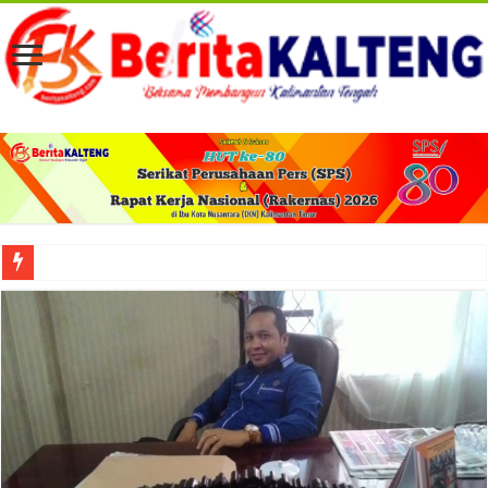
Viral! Selama Dua Bulan Lebih Siltap Serta Tunjangan Pemdes dan BPD di Barse