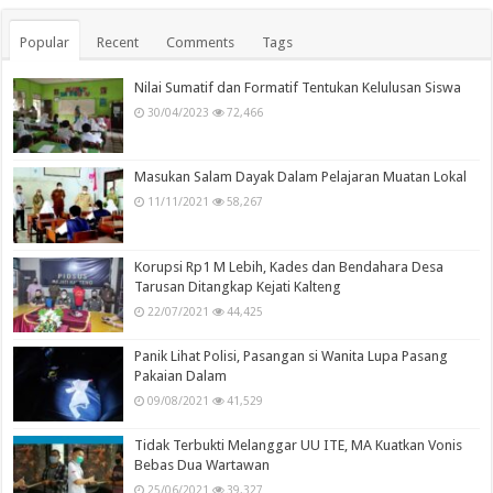
Popular
Recent
Comments
Tags
Nilai Sumatif dan Formatif Tentukan Kelulusan Siswa
30/04/2023
72,466
Masukan Salam Dayak Dalam Pelajaran Muatan Lokal
11/11/2021
58,267
Korupsi Rp1 M Lebih, Kades dan Bendahara Desa
Tarusan Ditangkap Kejati Kalteng
22/07/2021
44,425
Panik Lihat Polisi, Pasangan si Wanita Lupa Pasang
Pakaian Dalam
09/08/2021
41,529
Tidak Terbukti Melanggar UU ITE, MA Kuatkan Vonis
Bebas Dua Wartawan
25/06/2021
39,327