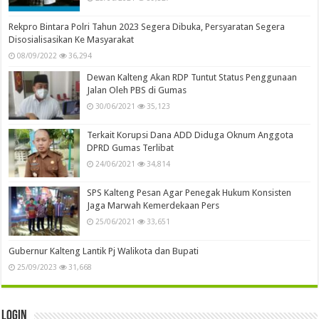
Rekpro Bintara Polri Tahun 2023 Segera Dibuka, Persyaratan Segera
Disosialisasikan Ke Masyarakat
08/09/2022
36,294
Dewan Kalteng Akan RDP Tuntut Status Penggunaan
Jalan Oleh PBS di Gumas
30/06/2021
35,123
Terkait Korupsi Dana ADD Diduga Oknum Anggota
DPRD Gumas Terlibat
24/06/2021
34,814
SPS Kalteng Pesan Agar Penegak Hukum Konsisten
Jaga Marwah Kemerdekaan Pers
25/06/2021
33,651
Gubernur Kalteng Lantik Pj Walikota dan Bupati
25/09/2023
31,668
Login