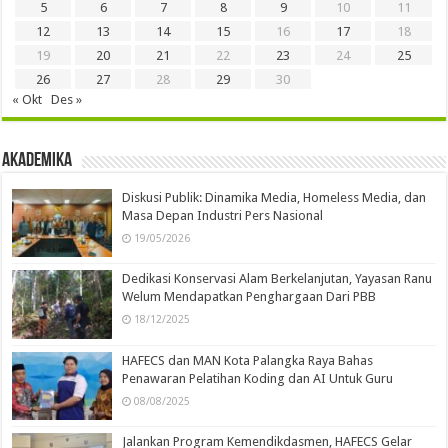
5
6
7
8
9
10
11
12
13
14
15
16
17
18
19
20
21
22
23
24
25
26
27
28
29
30
« Okt
Des »
Akademika
Diskusi Publik: Dinamika Media, Homeless Media, dan
Masa Depan Industri Pers Nasional
19/05/2026
Dedikasi Konservasi Alam Berkelanjutan, Yayasan Ranu
Welum Mendapatkan Penghargaan Dari PBB
18/12/2025
HAFECS dan MAN Kota Palangka Raya Bahas
Penawaran Pelatihan Koding dan AI Untuk Guru
08/08/2025
Jalankan Program Kemendikdasmen, HAFECS Gelar