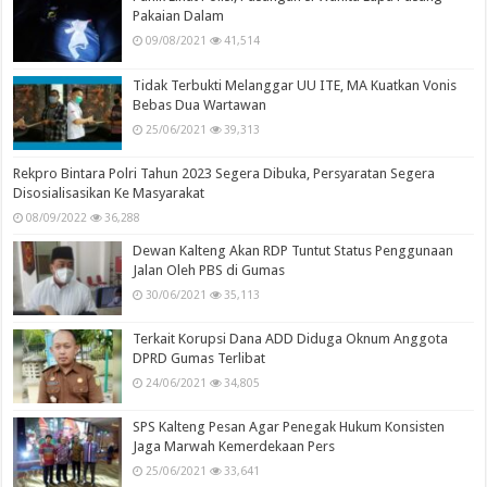
Pakaian Dalam
09/08/2021
41,514
Tidak Terbukti Melanggar UU ITE, MA Kuatkan Vonis
Bebas Dua Wartawan
25/06/2021
39,313
Rekpro Bintara Polri Tahun 2023 Segera Dibuka, Persyaratan Segera
Disosialisasikan Ke Masyarakat
08/09/2022
36,288
Dewan Kalteng Akan RDP Tuntut Status Penggunaan
Jalan Oleh PBS di Gumas
30/06/2021
35,113
Terkait Korupsi Dana ADD Diduga Oknum Anggota
DPRD Gumas Terlibat
24/06/2021
34,805
SPS Kalteng Pesan Agar Penegak Hukum Konsisten
Jaga Marwah Kemerdekaan Pers
25/06/2021
33,641