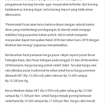
pengawasan barang beredar agar masyarakat terhindar dari barang
kadaluwarsa, barang ilegal, serta barang import yang tidak aman
dikonsumsi.
“Pemerintah Pusat akan terus berkoordinasi dengan seluruh kantor
dinas yang membidangi perdagangan di daerah untuk menjaga
stabilitas harga pasokan bahan pokok. Hal ini untuk menjamin
masyarakat dapat merayakan Natal 2018 dan tahun baru 2019 dengan
khidmat dan tenang” paparnya menambahkan.
Berdasarkan hasil pantauan harga pasar rakyat seperti pasar Besar
Palangka Raya, dan Pasar Kahayan pada tanggal 23 dan 26 November
2018 kemarin, harga barang pokok relatif stabil. Tercatat harga rata-
rata dikedua pasar tradisional tersebut untuk beras harga premium
dibawah HET (
Rp.13.300.red
) yakni sebesar Rp.
12.000
sampai
Rp.
13.200
per Kg.
Beras Medium diatas HET (
Rp.9.950.red
) yakni seharga Rp.
10.500
sampai Rp.
11.500
per liter. Untuk harga minyak goreng kemasan
sederhana Rp.
10.500
sampai Rp.
11.500
per liter. Harga cabe merah