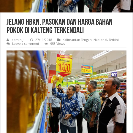
Jelang HBKN, Pasokan Dan Harga Bahan
Pokok Di Kalteng Terkendali
admin_1
27/11/2018
Kalimantan Tengah
,
Nasional
,
Terkini
Leave a comment
953 Views