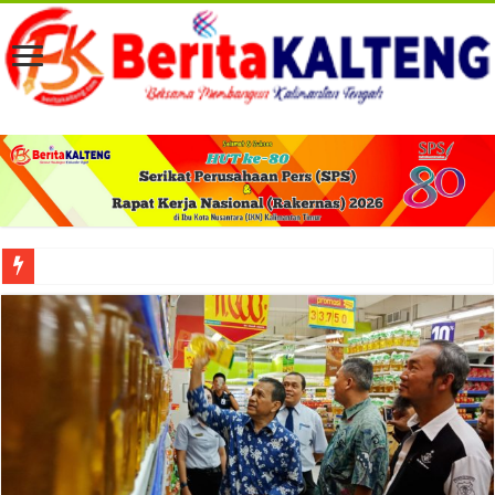
Viral! Selama Dua Bulan Lebih Siltap Serta Tunjangan Pemdes dan BPD di Barse