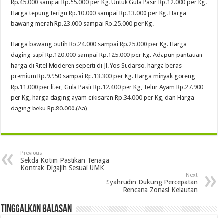
Rp.
45.000
sampai Rp.
55.000
per Kg. Untuk Gula Pasir Rp.
12.000
per Kg.
Harga tepung terigu Rp.
10.000
sampai Rp.
13.000
per Kg. Harga
bawang merah Rp.
23.000
sampai Rp.
25.000
per Kg.
Harga bawang putih Rp.
24.000
sampai Rp.
25.000
per Kg. Harga
daging sapi Rp.
120.000
sampai Rp.
125.000
per Kg. Adapun pantauan
harga di Ritel Moderen seperti di Jl. Yos Sudarso, harga beras
premium Rp.9.950 sampai Rp.
13.300
per Kg. Harga minyak goreng
Rp.
11.000
per liter, Gula Pasir Rp.
12.400
per Kg, Telur Ayam Rp.
27.900
per Kg, harga daging ayam dikisaran Rp.
34.000
per Kg, dan Harga
daging beku Rp.
80.000
.(Aa)
Previous
Sekda Kotim Pastikan Tenaga
Kontrak Digajih Sesuai UMK
Next
Syahrudin Dukung Percepatan
Rencana Zonasi Kelautan
Tinggalkan Balasan