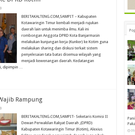
0
BERITAKALTENG.COM,SAMPIT – Kabupaten
Kotawaringin Timur kembali menjadi rujukan
daerah lain untuk menimba ilmu. Kali ini
Pop
rombongan Anggota DPRD Kota Banjarmasin
melakukan kunjungan kerja (Kunker) ke Kotim guna
melakukan sharing dan diskusi terkait sistem
penyelesaian tata batas disemua wilayah yang
menjadi kewenangan daerah. Kedatangan
, dipimpin …
 Wajib Rampung
0
BERITAKALTENG.COM,SAMPIT- Seketaris Komisi II
Pani
Dewan Perwakilan Rakyat Daerah ,(DPRD)
Pak
Kabupaten Kotawaringin Timur (Kotim), Alexius
09