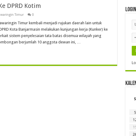
Ke DPRD Kotim
Logi
waringin Timur
0
waringin Timur kembali menjadi rujukan daerah lain untuk
DPRD Kota Banjarmasin melakukan kunjungan kerja (Kunker) ke
rkait sistem penyelesaian tata batas disemua wilayah yang
ombongan berjumlah 10 anggota dewan ini, …
Lo
Kale
S
5
1
1
2