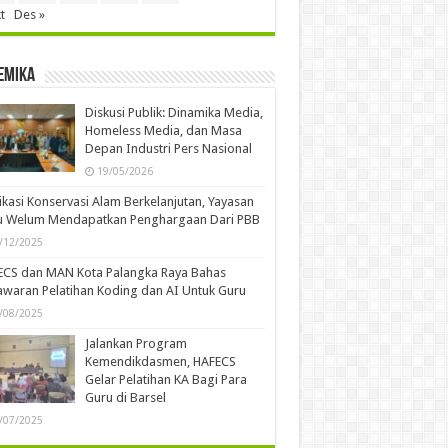
t
Des »
emika
Diskusi Publik: Dinamika Media,
Homeless Media, dan Masa
Depan Industri Pers Nasional
19/05/2026
kasi Konservasi Alam Berkelanjutan, Yayasan
u Welum Mendapatkan Penghargaan Dari PBB
/12/2025
ECS dan MAN Kota Palangka Raya Bahas
waran Pelatihan Koding dan AI Untuk Guru
/08/2025
Jalankan Program
Kemendikdasmen, HAFECS
Gelar Pelatihan KA Bagi Para
Guru di Barsel
/07/2025