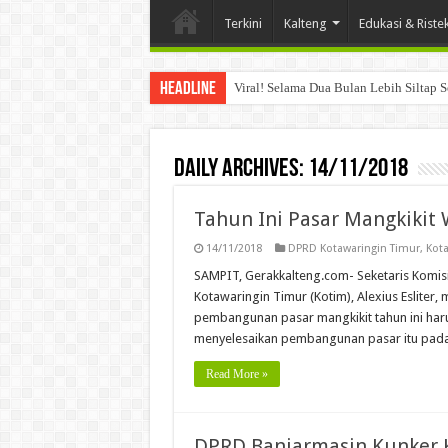
Terkini
Kalteng
Edukasi & Riste
Headline
Viral! Selama Dua Bulan Lebih Siltap 
Daily Archives:
14/11/2018
Tahun Ini Pasar Mangkikit
14/11/2018
DPRD Kotawaringin Timur
,
Kota
SAMPIT, Gerakkalteng.com- Seketaris Komis
Kotawaringin Timur (Kotim), Alexius Esliter
pembangunan pasar mangkikit tahun ini haru
menyelesaikan pembangunan pasar itu pada b
Read More »
DPRD Banjarmasin Kunker 