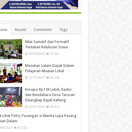
ular
Recent
Comments
Tags
Nilai Sumatif dan Formatif
Tentukan Kelulusan Siswa
30/04/2023
72,461
Masukan Salam Dayak Dalam
Pelajaran Muatan Lokal
11/11/2021
58,258
Korupsi Rp1 M Lebih, Kades
dan Bendahara Desa Tarusan
Ditangkap Kejati Kalteng
22/07/2021
44,412
k Lihat Polisi, Pasangan si Wanita Lupa Pasang
aian Dalam
/08/2021
41,522