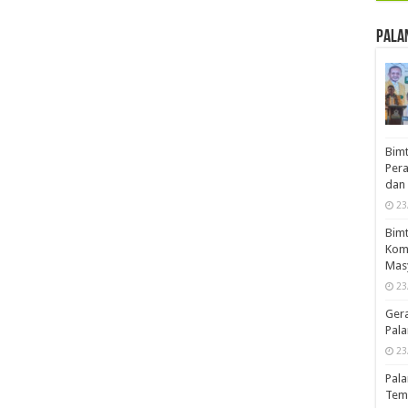
Pala
Bimt
Pera
dan 
23
Bimt
Komp
Mas
23
Ger
Pala
23
Pala
Temb