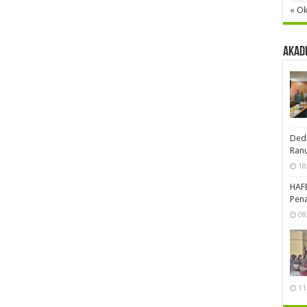
« Ok
Akad
Dedi
Ran
18
HAF
Pena
08
11