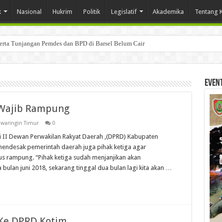
k
Nasional
Hukrim
Politik
Legislatif
Akademika
Tentang 
Serta Tunjangan Pemdes dan BPD di Barsel Belum Cair
Even
 Wajib Rampung
waringin Timur
0
i II Dewan Perwakilan Rakyat Daerah ,(DPRD) Kabupaten
, mendesak pemerintah daerah juga pihak ketiga agar
s rampung. “Pihak ketiga sudah menjanjikan akan
ulan juni 2018, sekarang tinggal dua bulan lagi kita akan …
Ke DPRD Kotim