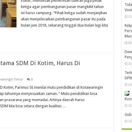
Esliter, mendesak pemerintah daerah juga pihak
Tida
ketiga agar pembangunan pasar mangkikit tahun
Von
ini harus rampung. “Pihak ketiga sudah menjanjikan
25
akan menyelesaikan pembangunan pasar itu pada
bulan juni 2018, sekarang tinggal dua bulan lagi kita
Rekp
Pers
Mas
08
Dewa
Peng
tama SDM Di Kotim, Harus Di
30
Ter
DPR
waringin Timur
0
24
 Kotim, Parimus SE menilai mutu pendidikan di Kotawaringin
iap tahunnya menyesuaikan zaman. ” Mutu pendidikan bisa
Kon
an prasarana yang memadai. Artinya daerah harus
 SDM kita bisa setara dengan kualitas …
25
Gube
25