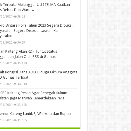
k Terbukti Melanggar UU ITE, MA Kuatkan
is Bebas Dua Wartawan
/06/2021
39,321
ro Bintara Polri Tahun 2023 Segera Dibuka,
yaratan Segera Disosialisasikan Ke
yarakat
/09/2022
36,291
n Kalteng Akan RDP Tuntut Status
gunaan Jalan Oleh PBS di Gumas
/06/2021
35,120
kait Korupsi Dana ADD Diduga Oknum Anggota
D Gumas Terlibat
/06/2021
34,810
SPS Kalteng Pesan Agar Penegak Hukum
sisten Jaga Marwah Kemerdekaan Pers
/06/2021
33,648
rnur Kalteng Lantik Pj Walikota dan Bupati
/09/2023
31,665