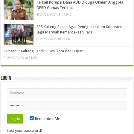
Terkait Korupsi Dana ADD Diduga Oknum Anggota
DPRD Gumas Terlibat
24/06/2021
34,843
SPS Kalteng Pesan Agar Penegak Hukum Konsisten
Jaga Marwah Kemerdekaan Pers
25/06/2021
33,668
Gubernur Kalteng Lantik Pj Walikota dan Bupati
25/09/2023
31,684
Login
Remember Me
Lost your password?