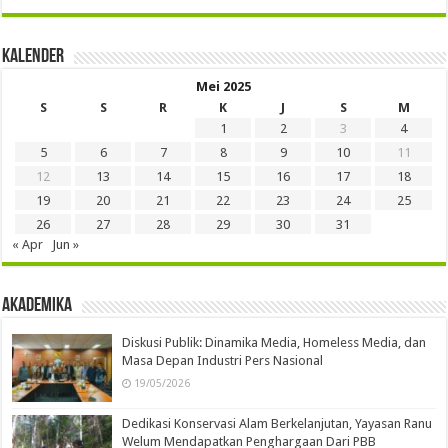
Kalender
Mei 2025
S
S
R
K
J
S
M
1
2
3
4
5
6
7
8
9
10
11
12
13
14
15
16
17
18
19
20
21
22
23
24
25
26
27
28
29
30
31
« Apr
Jun »
Akademika
Diskusi Publik: Dinamika Media, Homeless Media, dan
Masa Depan Industri Pers Nasional
19/05/2026
Dedikasi Konservasi Alam Berkelanjutan, Yayasan Ranu
Welum Mendapatkan Penghargaan Dari PBB