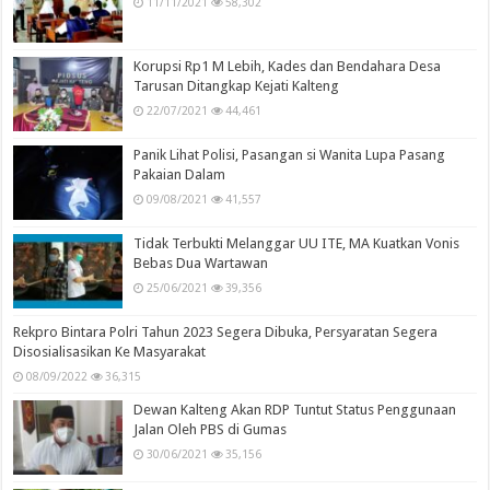
11/11/2021
58,302
Korupsi Rp1 M Lebih, Kades dan Bendahara Desa
Tarusan Ditangkap Kejati Kalteng
22/07/2021
44,461
Panik Lihat Polisi, Pasangan si Wanita Lupa Pasang
Pakaian Dalam
09/08/2021
41,557
Tidak Terbukti Melanggar UU ITE, MA Kuatkan Vonis
Bebas Dua Wartawan
25/06/2021
39,356
Rekpro Bintara Polri Tahun 2023 Segera Dibuka, Persyaratan Segera
Disosialisasikan Ke Masyarakat
08/09/2022
36,315
Dewan Kalteng Akan RDP Tuntut Status Penggunaan
Jalan Oleh PBS di Gumas
30/06/2021
35,156