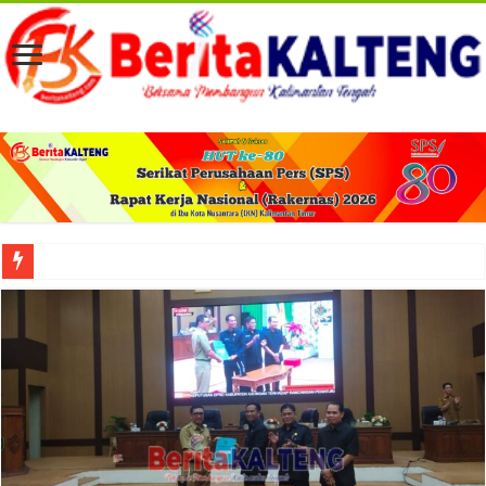
Viral! Selama Dua Bulan Lebih Siltap Serta Tunjangan Pemdes dan BPD di Barse