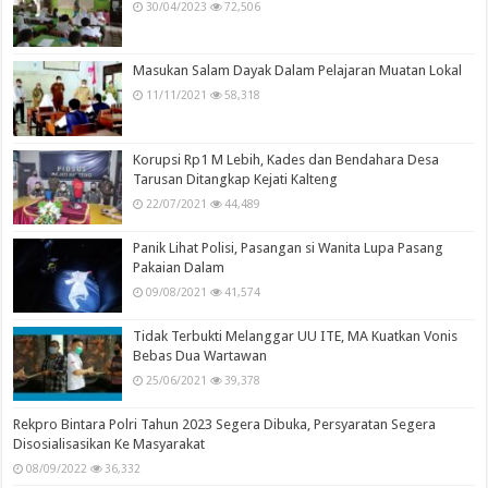
30/04/2023
72,506
Masukan Salam Dayak Dalam Pelajaran Muatan Lokal
11/11/2021
58,318
Korupsi Rp1 M Lebih, Kades dan Bendahara Desa
Tarusan Ditangkap Kejati Kalteng
22/07/2021
44,489
Panik Lihat Polisi, Pasangan si Wanita Lupa Pasang
Pakaian Dalam
09/08/2021
41,574
Tidak Terbukti Melanggar UU ITE, MA Kuatkan Vonis
Bebas Dua Wartawan
25/06/2021
39,378
Rekpro Bintara Polri Tahun 2023 Segera Dibuka, Persyaratan Segera
Disosialisasikan Ke Masyarakat
08/09/2022
36,332